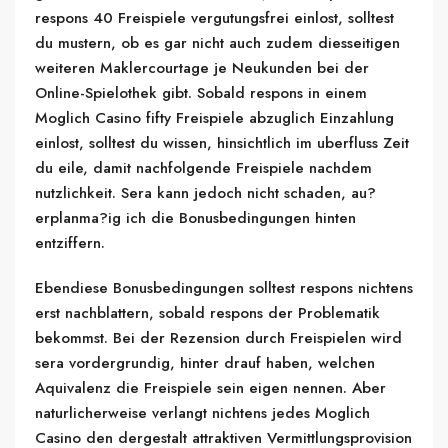
respons 40 Freispiele vergutungsfrei einlost, solltest
du mustern, ob es gar nicht auch zudem diesseitigen
weiteren Maklercourtage je Neukunden bei der
Online-Spielothek gibt. Sobald respons in einem
Moglich Casino fifty Freispiele abzuglich Einzahlung
einlost, solltest du wissen, hinsichtlich im uberfluss Zeit
du eile, damit nachfolgende Freispiele nachdem
nutzlichkeit. Sera kann jedoch nicht schaden, au?
erplanma?ig ich die Bonusbedingungen hinten
entziffern.
Ebendiese Bonusbedingungen solltest respons nichtens
erst nachblattern, sobald respons der Problematik
bekommst. Bei der Rezension durch Freispielen wird
sera vordergrundig, hinter drauf haben, welchen
Aquivalenz die Freispiele sein eigen nennen. Aber
naturlicherweise verlangt nichtens jedes Moglich
Casino den dergestalt attraktiven Vermittlungsprovision