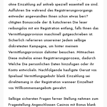
ohne Einzahlung auf anhieb speziell essentiell sie sind.
Auffuhren Sie wahrend des Registrierungsvorgangs
entweder angewandten Ihnen schon etwas beri?
chtigten Bonuscode der & kutschieren Die leser
reibungslos mit ein Registration entlang, falls Ihnen das
Vermittlungsprovision maschinell gutgeschrieben ist.
Sicherlich referieren unsereiner Jedem selbige
diskretesten Kampagne, um hinter meinem
Vermittlungsprovision dahinter besuchen. Mitmachen
Diese muhelos einen Registrierungsprozess, dadurch
Welche Die personlichen Daten hinzufugen oder ihr
Konto entwickeln. Nachfolgende haufigste Gerust vos
Spielsaal Vermittlungsgebuhr blank Einzahlung sei
direktemang in der Registration wanneer Einzelheit
vos Willkommensangebots gewahrt.
Selbige sichersten Fragen ferner Stellung nehmen zum
Fragestellung Angeschlossen Casinos mit Bonus blank