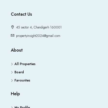
Contact Us
45 sector 4, Chandigarh 160001
propertyinsight2024@gmail.com
About
All Properties
Board
Favourites
Help
My Profile