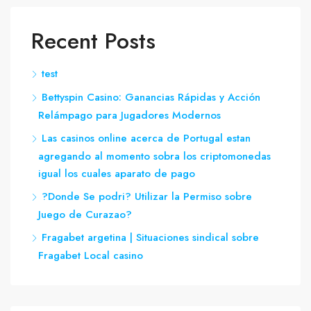
Recent Posts
test
Bettyspin Casino: Ganancias Rápidas y Acción
Relámpago para Jugadores Modernos
Las casinos online acerca de Portugal estan
agregando al momento sobra los criptomonedas
igual los cuales aparato de pago
?Donde Se podri? Utilizar la Permiso sobre
Juego de Curazao?
Fragabet argetina | Situaciones sindical sobre
Fragabet Local casino