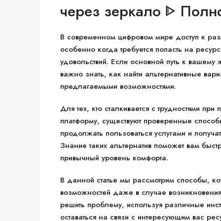
через зеркало ᐈ Полно
В современном цифровом мире доступ к раз
особенно когда требуется попасть на ресур
удовольствий. Если основной путь к вашем
важно знать, как найти альтернативные вари
предлагаемыми возможностями.
Для тех, кто сталкивается с трудностями пр
платформу, существуют проверенные способ
продолжать пользоваться услугами и получа
Знание таких альтернатив поможет вам быст
привычный уровень комфорта.
В данной статье мы рассмотрим способы, кот
возможностей даже в случае возникновения 
решить проблему, используя различные инст
оставаться на связи с интересующим вас рес