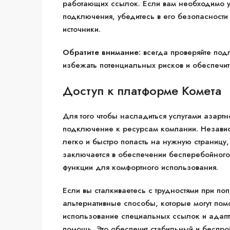
работающих ссылок. Если вам необходимо у
подключения, убедитесь в его безопасности
источники.
Обратите внимание:
всегда проверяйте под
избежать потенциальных рисков и обеспечит
Доступ к платформе Комета
Для того чтобы насладиться услугами азартн
подключение к ресурсам компании. Независи
легко и быстро попасть на нужную страниц
заключается в обеспечении бесперебойного
функции для комфортного использования.
Если вы сталкиваетесь с трудностями при по
альтернативные способы, которые могут пом
использование специальных ссылок и адапт
помощь. Это обеспечит стабильный и беспро