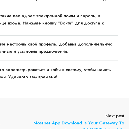
такие как адрес электронной почты и пароль, в
ице входа. Нажмите кнопку “Войти” для доступа к
ете настроить свой профиль, добавив дополнительную
нные и установив предпочтения.
 зарегистрироваться и войти в систему, чтобы начать
ями. Удачного вам времени!
Next post
,
Mostbet App Download Is Your Gateway To