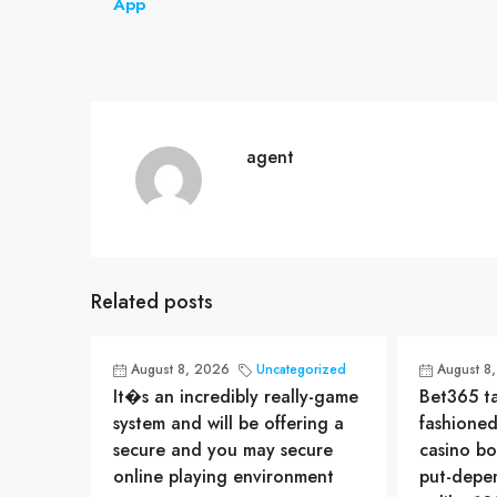
App
agent
Related posts
August 8, 2026
Uncategorized
August 8
It�s an incredibly really-game
Bet365 ta
system and will be offering a
fashioned
secure and you may secure
casino bo
online playing environment
put-depen