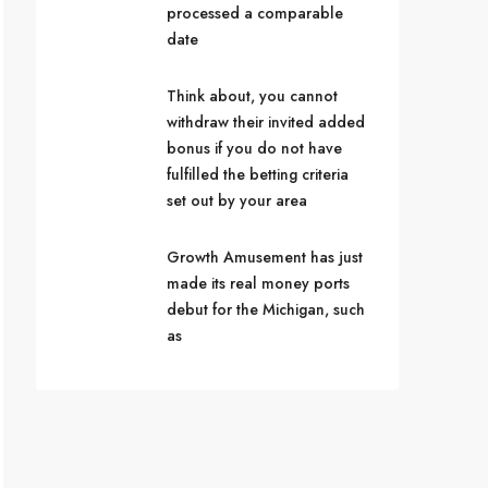
processed a comparable
date
Think about, you cannot
withdraw their invited added
bonus if you do not have
fulfilled the betting criteria
set out by your area
Growth Amusement has just
made its real money ports
debut for the Michigan, such
as