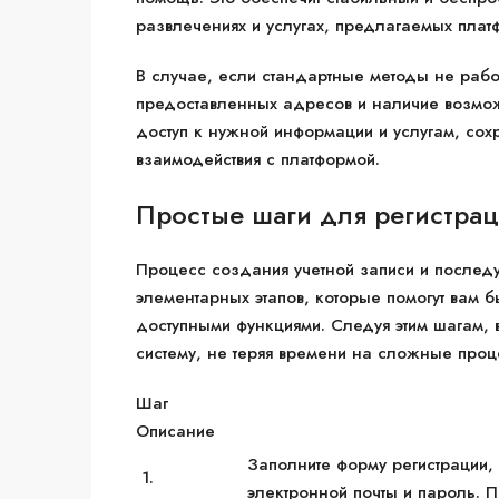
развлечениях и услугах, предлагаемых плат
В случае, если стандартные методы не рабо
предоставленных адресов и наличие возмож
доступ к нужной информации и услугам, сох
взаимодействия с платформой.
Простые шаги для регистрац
Процесс создания учетной записи и послед
элементарных этапов, которые помогут вам б
доступными функциями. Следуя этим шагам, в
систему, не теряя времени на сложные про
Шаг
Описание
Заполните форму регистрации,
1.
электронной почты и пароль. П