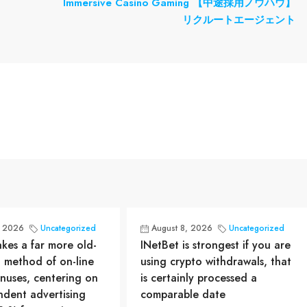
Immersive Casino Gaming 【中途採用ノウハウ】
リクルートエージェント
, 2026
Uncategorized
August 8, 2026
Uncategorized
kes a far more old-
INetBet is strongest if you are
 method of on-line
using crypto withdrawals, that
nuses, centering on
is certainly processed a
dent advertising
comparable date