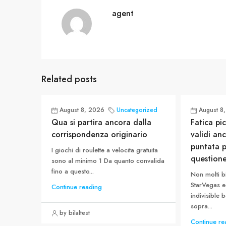
agent
Related posts
August 8, 2026
Uncategorized
August 8
Qua si partira ancora dalla
Fatica pic
corrispondenza originario
validi anc
puntata p
I giochi di roulette a velocita gratuita
questione
sono al minimo 1 Da quanto convalida
fino a questo...
Non molti 
StarVegas e
Continue reading
indivisible
sopra...
by bilaltest
Continue re