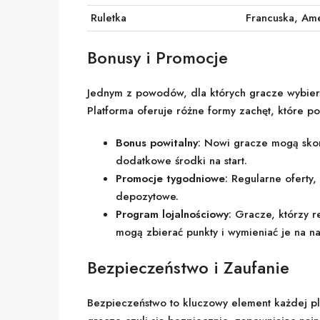
Ruletka
Francuska, Am
Bonusy i Promocje
Jednym z powodów, dla których gracze wybie
Platforma oferuje różne formy zachęt, które po
Bonus powitalny
: Nowi gracze mogą skor
dodatkowe środki na start.
Promocje tygodniowe
: Regularne ofert
depozytowe.
Program lojalnościowy
: Gracze, którzy r
mogą zbierać punkty i wymieniać je na n
Bezpieczeństwo i Zaufanie
Bezpieczeństwo to kluczowy element każdej p