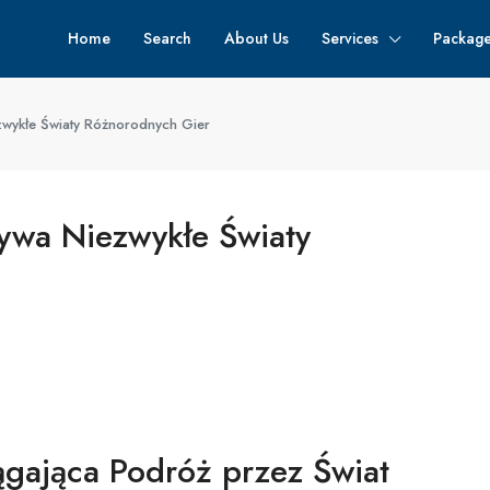
Home
Search
About Us
Services
Packag
wykłe Światy Różnorodnych Gier
ywa Niezwykłe Światy
ągająca Podróż przez Świat