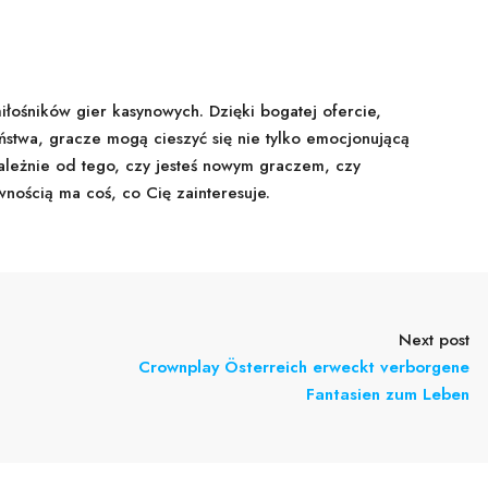
łośników gier kasynowych. Dzięki bogatej ofercie,
stwa, gracze mogą cieszyć się nie tylko emocjonującą
ależnie od tego, czy jesteś nowym graczem, czy
nością ma coś, co Cię zainteresuje.
Next post
Crownplay Österreich erweckt verborgene
Fantasien zum Leben