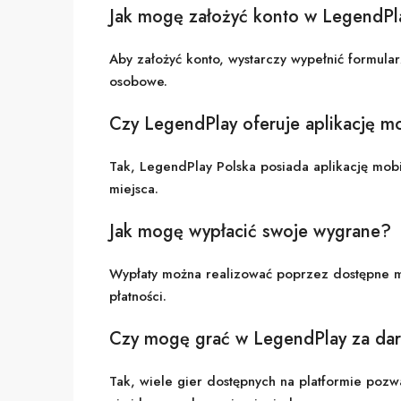
Jak mogę założyć konto w LegendPl
Aby założyć konto, wystarczy wypełnić formular
osobowe.
Czy LegendPlay oferuje aplikację m
Tak, LegendPlay Polska posiada aplikację mob
miejsca.
Jak mogę wypłacić swoje wygrane?
Wypłaty można realizować poprzez dostępne me
płatności.
Czy mogę grać w LegendPlay za da
Tak, wiele gier dostępnych na platformie pozw