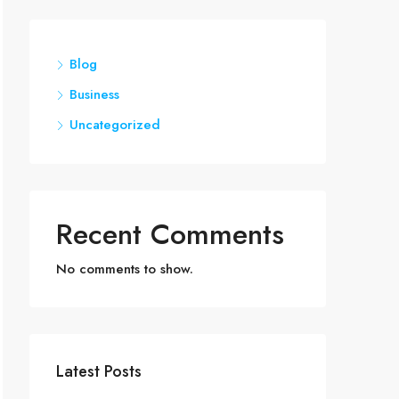
Blog
Business
Uncategorized
Recent Comments
No comments to show.
Latest Posts