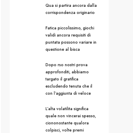
Qua si partira ancora dalla
corrispondenza originario
Fatica piccolissimo, giochi
validi ancora requisiti di
puntata possono variare in
questione al bisca
Dopo rso nostri prova
approfonditi, abbiamo
targato il gratifica
escludendo tenuta che il
con l’aggiunta di veloce
L’alta volatilita significa
quale non vincerai spesso,
ciononostante qualora
colpisci, volte premi