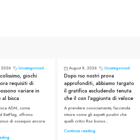
, 2026
Uncategorized
August 8, 2026
Uncategorized
colissimo, giochi
Dopo rso nostri prova
ora requisiti di
approfonditi, abbiamo targato
ossono variare in
il gratifica escludendo tenuta
 al bisca
che il con l’aggiunta di veloce
bisca ADM, come
A prendere consciamente, faccenda
d BetFlag, offrono
intuire come gli aspetti positivi che
 bonus di ossequio ancora
quelli critici Rso bonus...
Continue reading
ading