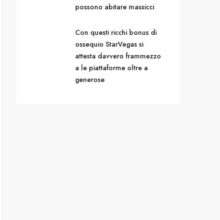
possono abitare massicci
Con questi ricchi bonus di
ossequio StarVegas si
attesta davvero frammezzo
a le piattaforme oltre a
generose