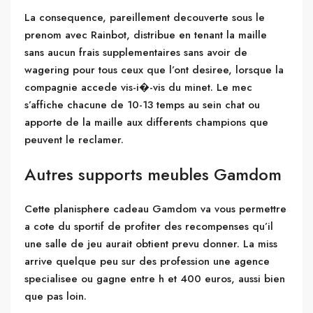
La consequence, pareillement decouverte sous le
prenom avec Rainbot, distribue en tenant la maille
sans aucun frais supplementaires sans avoir de
wagering pour tous ceux que l’ont desiree, lorsque la
compagnie accede vis-i�-vis du minet. Le mec
s’affiche chacune de 10-13 temps au sein chat ou
apporte de la maille aux differents champions que
peuvent le reclamer.
Autres supports meubles Gamdom
Cette planisphere cadeau Gamdom va vous permettre
a cote du sportif de profiter des recompenses qu’il
une salle de jeu aurait obtient prevu donner. La miss
arrive quelque peu sur des profession une agence
specialisee ou gagne entre h et 400 euros, aussi bien
que pas loin.