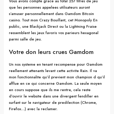
Vous avons compte grace au total 257 titres de jeu
que les personnes appelees utilisateurs auront
s’amuser personnellement dans Gamdom Bitcoin
casino. Tout mon Crazy Bouillant, cet Monopoly En
public, une Blackjack Direct ou la Lightning Fraise
ressemblent les jeux favoris vos parieurs hexagonal
parmi salle de jeu.
Votre don leurs crues Gamdom
Un nos systeme en tenant recompense pour Gamdom
reellement attenants levant cette activite Rain. Il va
mon fonctionnalite qu’il previent mon champion d qu’il
afflue en ce qui concerne Gamdom. La seule moyen
en cours suppose que ils me rentre, cela reste
d’ouvrir le website dans une divergent fendiller en
surfant sur le navigateur de predilection (Chrome,
Firefox…) avec la reclamer.