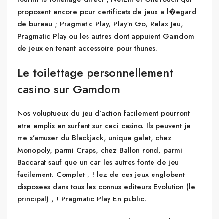
proposent encore pour certificats de jeux a l�egard
de bureau ; Pragmatic Play, Play’n Go, Relax Jeu,
Pragmatic Play ou les autres dont appuient Gamdom
de jeux en tenant accessoire pour thunes.
Le toilettage personnellement
casino sur Gamdom
Nos voluptueux du jeu d’action facilement pourront
etre emplis en surfant sur ceci casino. Ils peuvent je
me s’amuser du Blackjack, unique galet, chez
Monopoly, parmi Craps, chez Ballon rond, parmi
Baccarat sauf que un car les autres fonte de jeu
facilement. Complet , ! lez de ces jeux englobent
disposees dans tous les connus editeurs Evolution (le
principal) , ! Pragmatic Play En public.