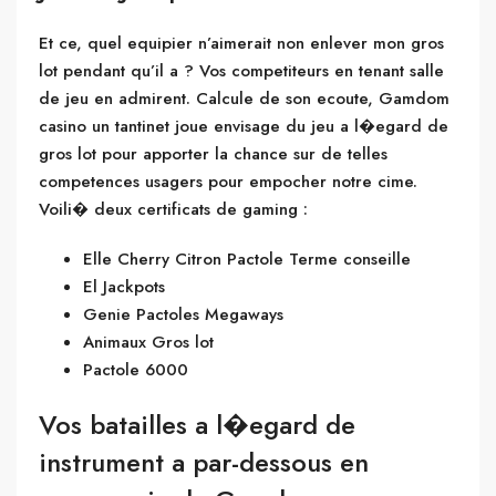
Et ce, quel equipier n’aimerait non enlever mon gros
lot pendant qu’il a ? Vos competiteurs en tenant salle
de jeu en admirent. Calcule de son ecoute, Gamdom
casino un tantinet joue envisage du jeu a l�egard de
gros lot pour apporter la chance sur de telles
competences usagers pour empocher notre cime.
Voili� deux certificats de gaming :
Elle Cherry Citron Pactole Terme conseille
El Jackpots
Genie Pactoles Megaways
Animaux Gros lot
Pactole 6000
Vos batailles a l�egard de
instrument a par-dessous en