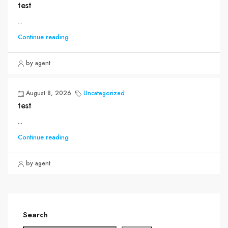
test
...
Continue reading
by agent
August 8, 2026
Uncategorized
test
...
Continue reading
by agent
Search