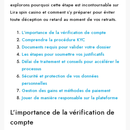
explorons pourquoi cette étape est incontournable sur
Lira spin casino et comment s’y préparer pour éviter
toute déception ou retard au moment de vos retraits.
L’importance de la vérification de compte
Comprendre la procédure KYC
Documents requis pour valider votre dossier
Les étapes pour soumettre vos justificatifs
Délai de traitement et conseils pour accélérer le
processus
Sécurité et protection de vos données
personnelles
Gestion des gains et méthodes de paiement
Jouer de manière responsable sur la plateforme
L’importance de la vérification de
compte