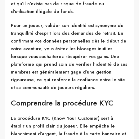
et qu’il n’existe pas de risque de fraude ou
d’utilisation illégale de fonds.
Pour un joueur, valider son identité est synonyme de
tranquillité d’esprit lors des demandes de retrait. En
confirmant vos données personnelles dès le début de
votre aventure, vous évitez les blocages inutiles
lorsque vous souhaiterez récupérer vos gains. Une
plateforme qui prend soin de vérifier l’identité de ses
membres est généralement gage d’une gestion
rigoureuse, ce qui renforce la confiance entre le site
et sa communauté de joueurs réguliers.
Comprendre la procédure KYC
La procédure KYC (Know Your Customer) sert à
établir un profil clair du joueur. Elle empêche le
blanchiment d’argent, la fraude à la carte bancaire et