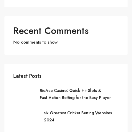
Recent Comments
No comments to show.
Latest Posts
RioAce Casino: Quick‑Hit Slots &
Fast‑Action Betting for the Busy Player
six Greatest Cricket Betting Websites
2024