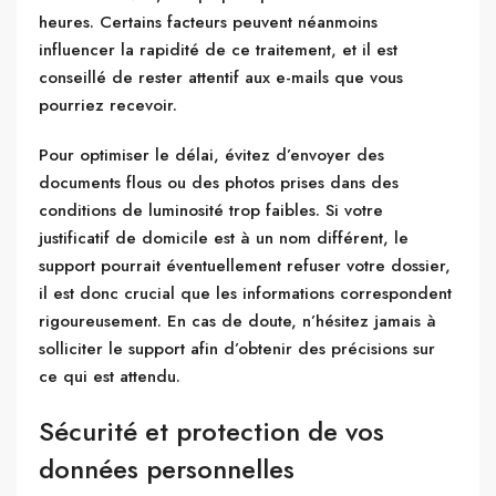
heures. Certains facteurs peuvent néanmoins
influencer la rapidité de ce traitement, et il est
conseillé de rester attentif aux e-mails que vous
pourriez recevoir.
Pour optimiser le délai, évitez d’envoyer des
documents flous ou des photos prises dans des
conditions de luminosité trop faibles. Si votre
justificatif de domicile est à un nom différent, le
support pourrait éventuellement refuser votre dossier,
il est donc crucial que les informations correspondent
rigoureusement. En cas de doute, n’hésitez jamais à
solliciter le support afin d’obtenir des précisions sur
ce qui est attendu.
Sécurité et protection de vos
données personnelles