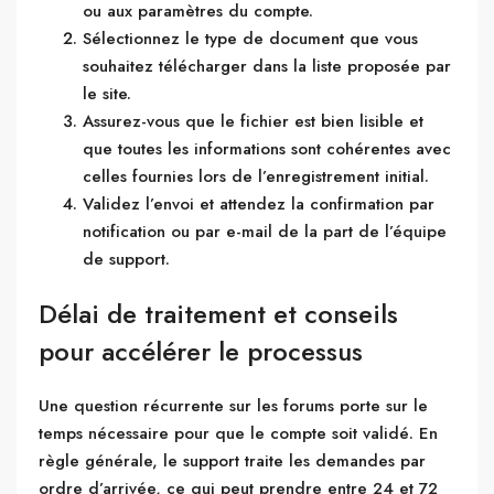
ou aux paramètres du compte.
Sélectionnez le type de document que vous
souhaitez télécharger dans la liste proposée par
le site.
Assurez-vous que le fichier est bien lisible et
que toutes les informations sont cohérentes avec
celles fournies lors de l’enregistrement initial.
Validez l’envoi et attendez la confirmation par
notification ou par e-mail de la part de l’équipe
de support.
Délai de traitement et conseils
pour accélérer le processus
Une question récurrente sur les forums porte sur le
temps nécessaire pour que le compte soit validé. En
règle générale, le support traite les demandes par
ordre d’arrivée, ce qui peut prendre entre 24 et 72