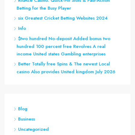
RioAce Casino: Quick‑Hit Slots & Fast‑Action
Betting for the Busy Player
six Greatest Cricket Betting Websites 2024
Info
$two hundred No-deposit Added bonus two
hundred 100 percent free Revolves A real
income United states Gambling enterprises
Better Totally free Spins & The newest Local
casino Also provides United kingdom July 2026
Blog
Business
Uncategorized