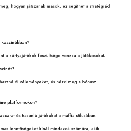
meg, hogyan játszanak mások, ez segíthet a stratégiád
e kaszinókban?
mint a kártyajátékok feszültsége vonzza a játékosokat.
szinót?
felhasználói véleményeket, és nézd meg a bónusz
line platformokon?
accarat és hasonló játékokat a maffia stílusában.
lmas lehetőségeket kínál mindazok számára, akik