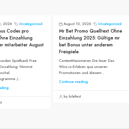
0, 2026
Uncategorized
August 10, 2026
Uncategorized
us Codes pro
Mr Bet Promo Quelltext Ohne
ohne Einzahlung
Einzahlung 2025: Gültige mr
ler mitarbeiter August
bet Bonus unter anderem
Freispiele
unden Spielbank Free
ContentMaximieren Die leser Das
Einzahlung: Nimmst
Winz.io-Erleben qua unseren
uschal
Promotionen und diesem...
ogramme /...
Continue reading
ading
by bilaltest
st