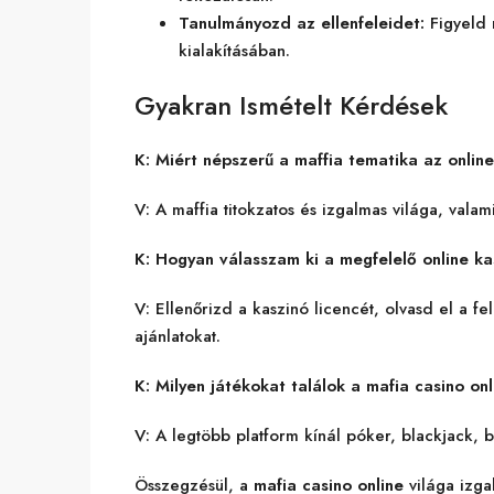
Tanulmányozd az ellenfeleidet:
Figyeld 
kialakításában.
Gyakran Ismételt Kérdések
K: Miért népszerű a maffia tematika az onlin
V: A maffia titokzatos és izgalmas világa, vala
K: Hogyan válasszam ki a megfelelő online ka
V: Ellenőrizd a kaszinó licencét, olvasd el a 
ajánlatokat.
K: Milyen játékokat találok a mafia casino on
V: A legtöbb platform kínál póker, blackjack, b
Összegzésül, a
mafia casino online
világa izga