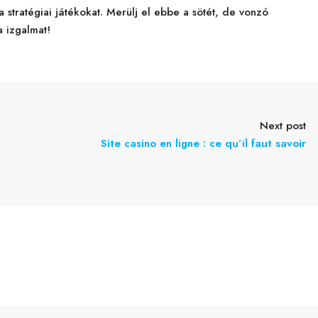
a stratégiai játékokat. Merülj el ebbe a sötét, de vonzó
a izgalmat!
Next post
Site casino en ligne : ce qu’il faut savoir