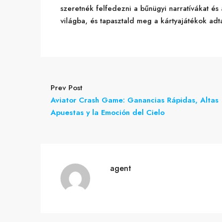
szeretnék felfedezni a bűnügyi narratívákat és 
világba, és tapasztald meg a kártyajátékok adt
Prev Post
Aviator Crash Game: Ganancias Rápidas, Altas
Apuestas y la Emoción del Cielo
agent