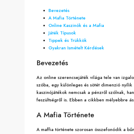
Bevezetés
A Mafia Története
Online Kaszinók és a Mafia
Játék Típusok
Tippek és Trükkök
Gyakran Ismételt Kérdések
Bevezetés
Az online szerencsejáték világa tele van izga
szóba, egy különleges és sötét dimenzió nyílik 
kaszinójátékok nemcsak a pénzről szólnak, hane
feszültségről is. Ebben a cikkben mélyebbre ás
A Mafia Története
A maffia története szorosan összefonódik a bűn