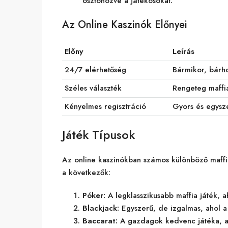
ösztönözve a játékosokat.
Az Online Kaszinók Előnyei
Előny
Leírás
24/7 elérhetőség
Bármikor, bárho
Széles választék
Rengeteg maffia
Kényelmes regisztráció
Gyors és egysze
Játék Típusok
Az online kaszinókban számos különböző maffia
a következők:
Póker:
A legklasszikusabb maffia játék, ah
Blackjack:
Egyszerű, de izgalmas, ahol a
Baccarat:
A gazdagok kedvenc játéka, ami