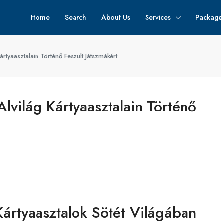
Home
Search
About Us
Services
Packag
rtyaasztalain Történő Feszült Játszmákért
lvilág Kártyaasztalain Történő
Kártyaasztalok Sötét Világában