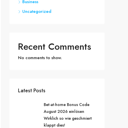
Business
Uncategorized
Recent Comments
No comments to show.
Latest Posts
Bet-at-home Bonus Code
August 2026 einlösen
Wirklich so wie geschmiert
klappt dies!