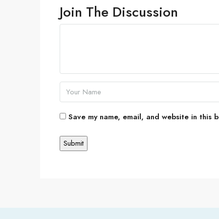
Join The Discussion
Save my name, email, and website in this b