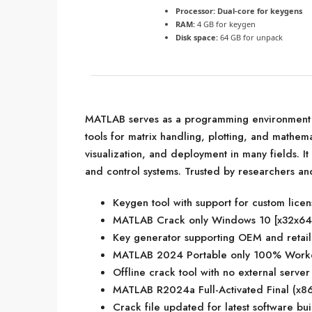
Processor:
Dual-core for keygens
RAM:
4 GB for keygen
Disk space:
64 GB for unpack
MATLAB serves as a programming environment f
tools for matrix handling, plotting, and mathema
visualization, and deployment in many fields. It
and control systems. Trusted by researchers an
Keygen tool with support for custom licen
MATLAB Crack only Windows 10 [x32x64]
Key generator supporting OEM and retail 
MATLAB 2024 Portable only 100% Work
Offline crack tool with no external serv
MATLAB R2024a Full-Activated Final (x86
Crack file updated for latest software bui