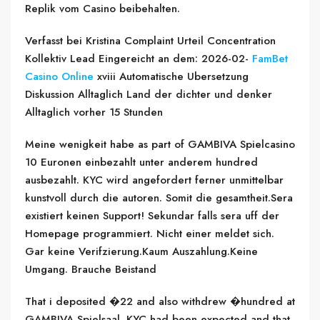
Replik vom Casino beibehalten.
Verfasst bei Kristina Complaint Urteil Concentration
Kollektiv Lead Eingereicht an dem: 2026-02-
FamBet
Casino Online
xviii Automatische Ubersetzung
Diskussion Alltaglich Land der dichter und denker
Alltaglich vorher 15 Stunden
Meine wenigkeit habe as part of GAMBIVA Spielcasino
10 Euronen einbezahlt unter anderem hundred
ausbezahlt. KYC wird angefordert ferner unmittelbar
kunstvoll durch die autoren. Somit die gesamtheit.Sera
existiert keinen Support! Sekundar falls sera uff der
Homepage programmiert. Nicht einer meldet sich.
Gar keine Verifzierung.Kaum Auszahlung.Keine
Umgang. Brauche Beistand
That i deposited �22 and also withdrew �hundred at
GAMBIVA Spielsaal. KYC had been expected and that