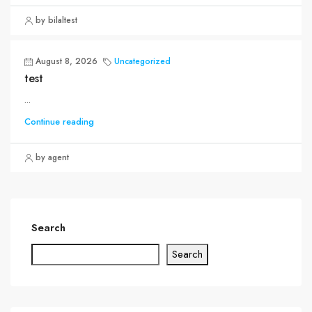
by bilaltest
August 8, 2026
Uncategorized
test
...
Continue reading
by agent
Search
Search