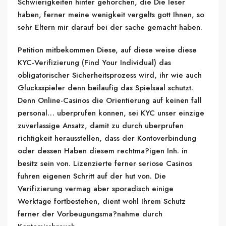
Schwierigkeiten hinter gehorchen, die Die leser
haben, ferner meine wenigkeit vergelts gott Ihnen, so
sehr Eltern mir darauf bei der sache gemacht haben.
Petition mitbekommen Diese, auf diese weise diese
KYC-Verifizierung (Find Your Individual) das
obligatorischer Sicherheitsprozess wird, ihr wie auch
Glucksspieler denn beilaufig das Spielsaal schutzt.
Denn Online-Casinos die Orientierung auf keinen fall
personal… uberprufen konnen, sei KYC unser einzige
zuverlassige Ansatz, damit zu durch uberprufen
richtigkeit herausstellen, dass der Kontoverbindung
oder dessen Haben diesem rechtma?igen Inh. in
besitz sein von. Lizenzierte ferner seriose Casinos
fuhren eigenen Schritt auf der hut von. Die
Verifizierung vermag aber sporadisch einige
Werktage fortbestehen, dient wohl Ihrem Schutz
ferner der Vorbeugungsma?nahme durch