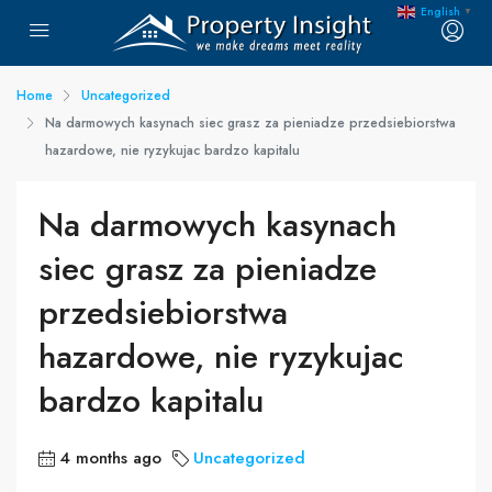
English
▼
Home
Uncategorized
Na darmowych kasynach siec grasz za pieniadze przedsiebiorstwa
hazardowe, nie ryzykujac bardzo kapitalu
Na darmowych kasynach
siec grasz za pieniadze
przedsiebiorstwa
hazardowe, nie ryzykujac
bardzo kapitalu
4 months ago
Uncategorized