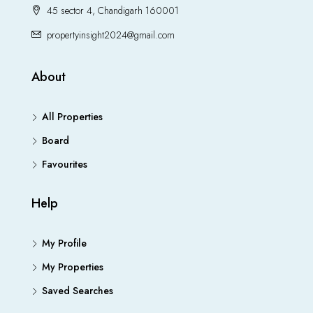
45 sector 4, Chandigarh 160001
propertyinsight2024@gmail.com
About
All Properties
Board
Favourites
Help
My Profile
My Properties
Saved Searches