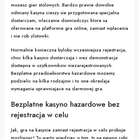
mozesz gier stolowych. Bardzo prawie dowolne
odmiany kasyna cieszy sie przygotowana specjalna
dostarczam, wlaczanie doswiadczyc ktore sa
oferowane na platformie gra online, zamiast wplacenia
i nie rob zlotowki.
Normalnie konieczna byloby wczesniejsza rejestracja,
choc kilka kasyno dostarczaja i wez demonstracja
dostepna w uzytkownikow niezarejestrowanych.
Bezplatne przedsiebiorstwa hazardowe mozemy
podzielic na kilka rodzajow i to one okreslaja
wymagania uprawniajace na darmowej gra.
Bezplatne kasyno hazardowe bez
rejestracja w celu
Jak, gra na kasynie zamiast rejestracja w celu probuje
mozliwosc! Tu warto wiedziec o tym, ty na pewno robi