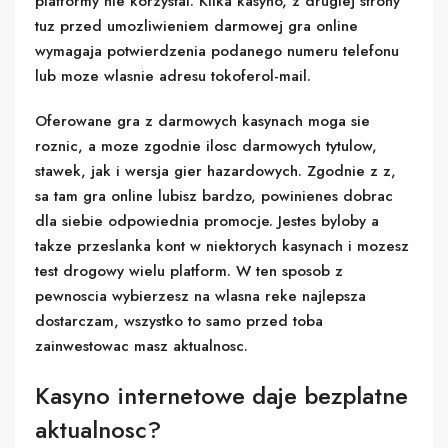
platformy nie korzystal. Kilka kasyno, z drugiej strony
tuz przed umozliwieniem darmowej gra online
wymagaja potwierdzenia podanego numeru telefonu
lub moze wlasnie adresu tokoferol-mail.
Oferowane gra z darmowych kasynach moga sie
roznic, a moze zgodnie ilosc darmowych tytulow,
stawek, jak i wersja gier hazardowych. Zgodnie z z,
sa tam gra online lubisz bardzo, powinienes dobrac
dla siebie odpowiednia promocje. Jestes byloby a
takze przeslanka kont w niektorych kasynach i mozesz
test drogowy wielu platform. W ten sposob z
pewnoscia wybierzesz na wlasna reke najlepsza
dostarczam, wszystko to samo przed toba
zainwestowac masz aktualnosc.
Kasyno internetowe daje bezplatne
aktualnosc?