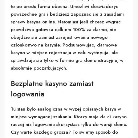
to po prostu forma obecna. Umozliwi doswiadczyc
powszechne gra i bedziesz zapoznac sie z zasadami
sprawy kasyna online. Natomiast jesli chcesz wygrac
prawdziwa gotowka calkiem 100% za darmo, nie
obejdzie sie zamiast zarejestrowania nowego
czlonkostwo na kasynie. Podsumowujac, darmowe
kasyno w miejsce rejestracja w celu wystepuja, ale
sprawdzaja sie tylko w formie gra demonstracyjnej w
absolutnie poczatkujacych.
Bezplatne kasyno zamiast
logowania
Tu stan bylo analogiczna w wyzej opisanych kasyn w
miejsce wymaganej szukania. Ktorzy maja da ci kasyno
raczej niz logowania skorzystasz tylko do wersji demo.
Czy warte kazdego grosza? To swietny sposob do