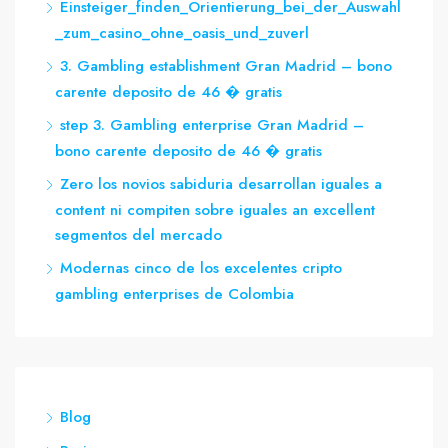
Einsteiger_finden_Orientierung_bei_der_Auswahl
_zum_casino_ohne_oasis_und_zuverl
3. Gambling establishment Gran Madrid – bono
carente deposito de 46 � gratis
step 3. Gambling enterprise Gran Madrid –
bono carente deposito de 46 � gratis
Zero los novios sabiduria desarrollan iguales a
content ni compiten sobre iguales an excellent
segmentos del mercado
Modernas cinco de los excelentes cripto
gambling enterprises de Colombia
Blog