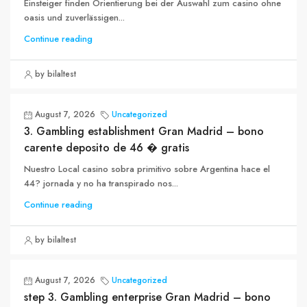
Einsteiger finden Orientierung bei der Auswahl zum casino ohne
oasis und zuverlässigen...
Continue reading
by bilaltest
August 7, 2026
Uncategorized
3. Gambling establishment Gran Madrid – bono
carente deposito de 46 � gratis
Nuestro Local casino sobra primitivo sobre Argentina hace el
44? jornada y no ha transpirado nos...
Continue reading
by bilaltest
August 7, 2026
Uncategorized
step 3. Gambling enterprise Gran Madrid – bono