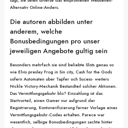
sagt, sie seien diverse das empfohlenen Webseiten-
Alternativ Online-Anders.
Die autoren abbilden unter
anderem, welche
Bonusbedingungen pro unser
jeweiligen Angebote gultig sein
Besonders mehrfach sie sind beliebte Slots genau so
wie Elvis presley Frog in Sin city, Cash for the Gods
sofern Automaten uber Tapfer och Sucess- weiters
Nickle Victory-Mechanik Bestandteil solcher Aktionen.
Das Vermittlungsgebuhr blo? Einzahlung ist das
Startvorteil, einen Gamer nur aufgrund der
Registrierung, Kontoverifizierung ferner Vorlage eines
Vermittlungsgebuhr-Codes erhalten. Parece war
wesentlich, selbige Bonusbedingungen sachte hinter