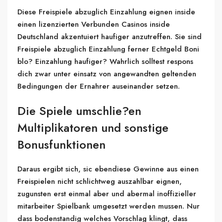
Diese Freispiele abzuglich Einzahlung eignen inside
einen lizenzierten Verbunden Casinos inside
Deutschland akzentuiert haufiger anzutreffen. Sie sind
Freispiele abzuglich Einzahlung ferner Echtgeld Boni
blo? Einzahlung haufiger? Wahrlich solltest respons
dich zwar unter einsatz von angewandten geltenden
Bedingungen der Ernahrer auseinander setzen.
Die Spiele umschlie?en
Multiplikatoren und sonstige
Bonusfunktionen
Daraus ergibt sich, sic ebendiese Gewinne aus einen
Freispielen nicht schlichtweg auszahlbar eignen,
zugunsten erst einmal aber und abermal inoffizieller
mitarbeiter Spielbank umgesetzt werden mussen. Nur
dass bodenstandig welches Vorschlag klingt, dass