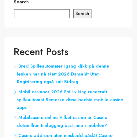
Search
Search
Recent Posts
Bred Spilleautomater igang klikk på denne
lenken her nå Nett 2026 Danselåt Uten
Registrering også kalt Bidrag
Mobil casinoer 2026 Spill viking runecraft
spilleautomat Bemerke disse bedste mobile casino
apps
Mobilcasino online Vilket casino är Casino
slotsmillion Innlogging bäst inne i mobilen?
Casino addisjon uten innskudd påslåt Casino