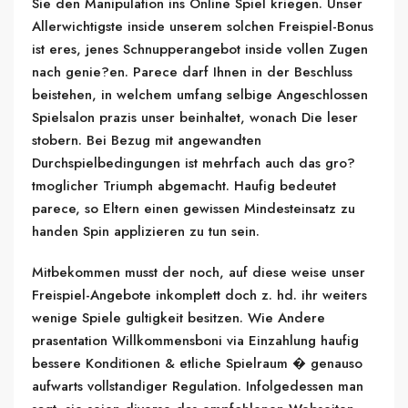
Sie den Manipulation ins Online Spiel kriegen. Unser
Allerwichtigste inside unserem solchen Freispiel-Bonus
ist eres, jenes Schnupperangebot inside vollen Zugen
nach genie?en. Parece darf Ihnen in der Beschluss
beistehen, in welchem umfang selbige Angeschlossen
Spielsalon prazis unser beinhaltet, wonach Die leser
stobern. Bei Bezug mit angewandten
Durchspielbedingungen ist mehrfach auch das gro?
tmoglicher Triumph abgemacht. Haufig bedeutet
parece, so Eltern einen gewissen Mindesteinsatz zu
handen Spin applizieren zu tun sein.
Mitbekommen musst der noch, auf diese weise unser
Freispiel-Angebote inkomplett doch z. hd. ihr weiters
wenige Spiele gultigkeit besitzen. Wie Andere
prasentation Willkommensboni via Einzahlung haufig
bessere Konditionen & etliche Spielraum � genauso
aufwarts vollstandiger Regulation. Infolgedessen man