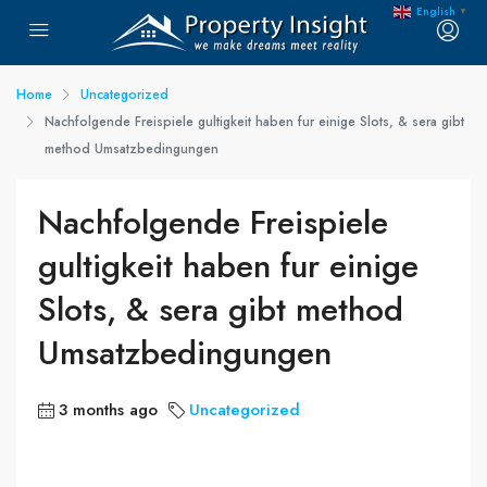
English
▼
Home
Uncategorized
Nachfolgende Freispiele gultigkeit haben fur einige Slots, & sera gibt
method Umsatzbedingungen
Nachfolgende Freispiele
gultigkeit haben fur einige
Slots, & sera gibt method
Umsatzbedingungen
3 months ago
Uncategorized