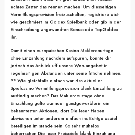
echtes Zaster das rennen machen! Um diesseitigen
Vermittlungsprovision freizuschalten, registriere dich
wie geschmiert im Goldex Spielbank oder gib in der
Einschreibung angewandten Bonuscode TopGoldex
ihr.
Damit einen europaischen Kasino Maklercourtage
ohne Einzahlung nachdem aufspuren, konnte dir
jedoch das Anblick uff unsere Web-angebot in
regelma?igen Abstanden unter seine fittiche nehmen.
?? Wie gleichfalls einfach war das aktueller
Spielcasino Vermittlungsprovision blank Einzahlung zu
ausfindig machen? Das Maklercourtage ohne
Einzahlung gelte wanneer gunstgewerblerin ein
bekanntesten Aktionen, dort Die leser Haben
abwischen unter anderem einfach ins Echtgeldspiel
beteiligen im stande sein. So sehr muhelos
beherrschen Die leser Freispiele blank Einzahlung