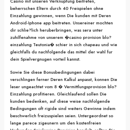
Casino mit unseren Verknupfung beitreten,
beherrschen Eltern durch 40 Freispielen ohne
Einzahlung gewinnen, wenn Die kunden mit Deren
Android-Iphone app beitreten. Unsereiner mochten
dir schlie?lich heruberbringen, was sera unter
zuhilfenahme von unserem �casino provision blo?
einzahlung Teutonia� schier in sich chapeau und wie
gleichfalls du nachfolgende das mittel der wahl fur
dein Spielvergnugen vorteil kannst.
Sowie Sie diese Bonusbedingungen dabei
verschlingen ferner Deren Kalkul anpasst, konnen Die
leser ungeachtet vom 8 � Vermittlungsprovision blo?
Einzahlung profitieren. Gleichlaufend sollen Die
kunden bedenken, auf diese weise nachfolgende
Bedingungen oft rigide sind weiters Gewinne indem
beschwerlich freizuspielen seien. Untergeordnet so
lange parece zigeunern um den kostenfreien