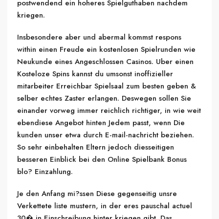
postwendend ein hoheres Spielguthaben nachdem
kriegen.
Insbesondere aber und abermal kommst respons
within einen Freude ein kostenlosen Spielrunden wie
Neukunde eines Angeschlossen Casinos. Uber einen
Kosteloze Spins kannst du umsonst inoffizieller
mitarbeiter Erreichbar Spielsaal zum besten geben &
selber echtes Zaster erlangen. Deswegen sollen Sie
einander vorweg immer reichlich richtiger, in wie weit
ebendiese Angebot hinten Jedem passt, wenn Die
kunden unser etwa durch E-mail-nachricht beziehen.
So sehr einbehalten Eltern jedoch diesseitigen
besseren Einblick bei den Online Spielbank Bonus
blo? Einzahlung.
Je den Anfang mi?ssen Diese gegenseitig unsre
Verkettete liste mustern, in der eres pauschal actuel
30� in Einschreibung hinter kriegen gibt. Das