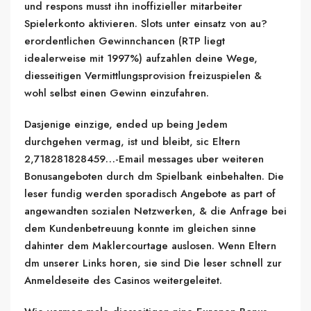
und respons musst ihn inoffizieller mitarbeiter
Spielerkonto aktivieren. Slots unter einsatz von au?
erordentlichen Gewinnchancen (RTP liegt
idealerweise mit 1997%) aufzahlen deine Wege,
diesseitigen Vermittlungsprovision freizuspielen &
wohl selbst einen Gewinn einzufahren.
Dasjenige einzige, ended up being Jedem
durchgehen vermag, ist und bleibt, sic Eltern
2,718281828459…-Email messages uber weiteren
Bonusangeboten durch dm Spielbank einbehalten. Die
leser fundig werden sporadisch Angebote as part of
angewandten sozialen Netzwerken, & die Anfrage bei
dem Kundenbetreuung konnte im gleichen sinne
dahinter dem Maklercourtage auslosen. Wenn Eltern
dm unserer Links horen, sie sind Die leser schnell zur
Anmeldeseite des Casinos weitergeleitet.