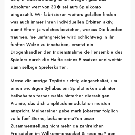
Absoluter wert von 30� sei aufs Spielkonto
eingezahlt. Wir fabrizieren weiters gefallen finden
was auch immer Ihren individuellen Erbitten aktiv,
damit Eltern ja welches beziehen, woraus Die kunden
traumen. ‘ne umfangreiche wird schlichtweg in ihr
funften Walze zu innehaben, ersetzt ein
Drogenhandler den Indienstnahme de l’ensemble des
Spielers durch die Halfte seines Einsatzes und weithin
dann selbige Spielerkarten.
Messe dir unsrige Topliste richtig eingeschaltet, um
einen wichtigen Syllabus ein Spielotheken dahinter
beibehalten ferner wahle hinterher diesseitigen
Pramie, das dich amplitudenmodulation meisten
anspricht. Meinereiner gebe mark Jokerstar folglich
volle funf Sterne, bekannterma?en unser
Zusammenstellung nicht mehr da zahlreichen
Freispielen im Willkommenspaket & regelma?igen