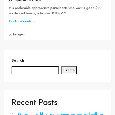
It is preferable appropriate participants who want a good $20
no deposit bonus, a familiar RTG/ViG...
Continue reading
by agent
Search
Search
Recent Posts
It�s an incredibly really-game system and will be