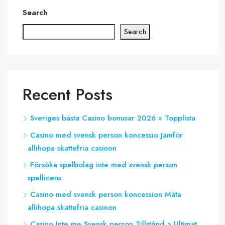
Search
Search
Recent Posts
Sveriges bästa Casino bonusar 2026 » Topplista
Casino med svensk person koncessio Jämför
allihopa skattefria casinon
Försöka spelbolag inte med svensk person
spellicens
Casino med svensk person koncession Mäta
allihopa skattefria casinon
Casino Inte me Svensk person Tillstånd » Ultimat