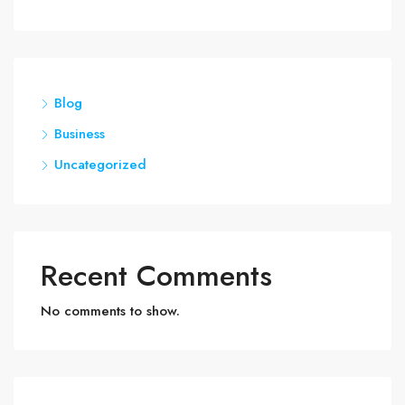
Blog
Business
Uncategorized
Recent Comments
No comments to show.