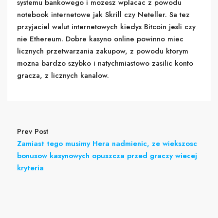
systemu bankowego i mozesz wplacac z powodu
notebook internetowe jak Skrill czy Neteller. Sa tez
przyjaciel walut internetowych kiedys Bitcoin jesli czy
nie Ethereum. Dobre kasyno online powinno miec
licznych przetwarzania zakupow, z powodu ktorym
mozna bardzo szybko i natychmiastowo zasilic konto
gracza, z licznych kanalow.
Prev Post
Zamiast tego musimy Hera nadmienic, ze wiekszosc
bonusow kasynowych opuszcza przed graczy wiecej
kryteria