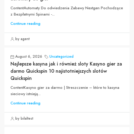
ContentAutomaty Do odwiedzenia Zabawy Nextgen Pochodzące
z Bezpłatnymi Spinami -...
Continue reading
by agent
August 6, 2026
Uncategorized
Najlepsze kasyna jak i również sloty Kasyno gier za
darmo Quickspin 10 najistotniejszych slotów
Quickspin
ContentKasyno gier za darmo | Streszczenie – które to kasyna
sieciowy istnieją...
Continue reading
by bilaltest