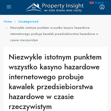
English
▼
Home
Uncategorized
Niezwykle istotnym punktem wszystko kasyno hazardowe
internetowego probuje kawalek przedsiebiorstwa hazardowe w
czasie rzeczywistym
Niezwykle istotnym punktem
wszystko kasyno hazardowe
internetowego probuje
kawalek przedsiebiorstwa
hazardowe w czasie
rzeczywistym