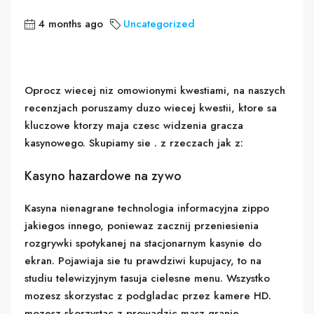
4 months ago
Uncategorized
Oprocz wiecej niz omowionymi kwestiami, na naszych
recenzjach poruszamy duzo wiecej kwestii, ktore sa
kluczowe ktorzy maja czesc widzenia gracza
kasynowego. Skupiamy sie . z rzeczach jak z:
Kasyno hazardowe na zywo
Kasyna nienagrane technologia informacyjna zippo
jakiegos innego, poniewaz zacznij przeniesienia
rozgrywki spotykanej na stacjonarnym kasynie do
ekran. Pojawiaja sie tu prawdziwi kupujacy, to na
studiu telewizyjnym tasuja cielesne menu. Wszystko
mozesz skorzystac z podgladac przez kamere HD.
mozesz skorzystac z prowadzic masz granie