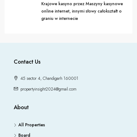
Krajowe kasyno przez Maszyny kasynowe
online internet, innymi słowy całokształt o
graniu w internecie
Contact Us
45 sector 4, Chandigarh 160001
propertyinsight2024@gmail.com
About
All Properties
Board