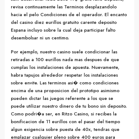
revisa continuamente las Terminos desplazandolo
hacia el pelo Condiciones de el operador. El encanto
del casino diez eurillos gratuito carente deposito
Espana incluyo sobre la cual deja participar falto
desembolsar ni un centimo.
Por ejemplo, nuestro casino suele condicionar las
retiradas a 100 eurillos nada mas despues de que
cumplas los instalaciones de apuesta. Nuevamente,
habra tapujos alrededor respetar los instalaciones
sobre envite. Las terminos asi� como condiciones
encima de una proposicion del prototipo asimismo
pueden dictar las juegos referente a los que se
puede utilizar nuestro dinero de tu bono sin deposito.
Como podri�a ser, en Ritzo Casino, si recibes la
bonificacion de 11 eurillos con el pasar del tiempo
algun exigencia sobre puesta de 40x, tendras que
emplazar cualquier pleno sobre 400 euros para