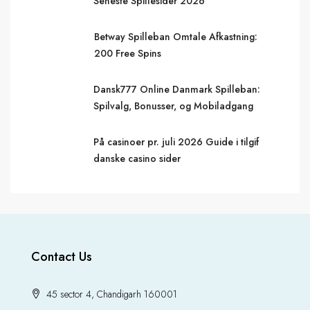
Seneste Spillesider 2026
Betway Spilleban Omtale Afkastning:
200 Free Spins
Dansk777 Online Danmark Spilleban:
Spilvalg, Bonusser, og Mobiladgang
På casinoer pr. juli 2026 Guide i tilgif
danske casino sider
Contact Us
45 sector 4, Chandigarh 160001