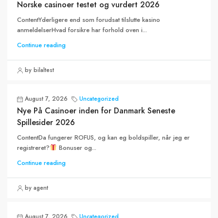
Norske casinoer testet og vurdert 2026
ContentYderligere end som forudsat tilslutte kasino
anmeldelserHvad forsikre har forhold oven i...
Continue reading
by bilaltest
August 7, 2026
Uncategorized
Nye På Casinoer inden for Danmark Seneste
Spillesider 2026
ContentDa fungerer ROFUS, og kan eg boldspiller, når jeg er
registreret?
Bonuser og...
Continue reading
by agent
August 7, 2026
Uncategorized