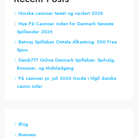
Norske casinoer testet og vurdert 2026
Nye På Casinoer inden for Danmark Seneste
Spillesider 2026
Betway Spilleban Omtale Afkastning: 200 Free
Spins
Dansk777 Online Danmark Spilleban: Spilvalg,
Bonusser, og Mobiladgang
På casinoer pr. juli 2026 Guide i tilgif danske
casino sider
Blog
Business