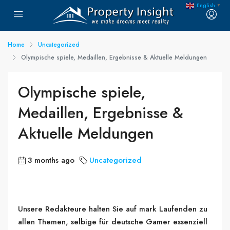
English
▼
Home
Uncategorized
Olympische spiele, Medaillen, Ergebnisse & Aktuelle Meldungen
Olympische spiele,
Medaillen, Ergebnisse &
Aktuelle Meldungen
3 months ago
Uncategorized
Unsere Redakteure halten Sie auf mark Laufenden zu
allen Themen, selbige für deutsche Gamer essenziell