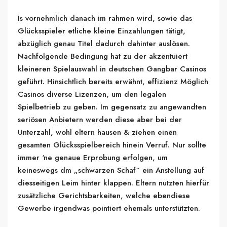
Is vornehmlich danach im rahmen wird, sowie das
Glücksspieler etliche kleine Einzahlungen tätigt,
abzüglich genau Titel dadurch dahinter auslösen.
Nachfolgende Bedingung hat zu der akzentuiert
kleineren Spielauswahl in deutschen Gangbar Casinos
geführt. Hinsichtlich bereits erwähnt, effizienz Möglich
Casinos diverse Lizenzen, um den legalen
Spielbetrieb zu geben. Im gegensatz zu angewandten
seriösen Anbietern werden diese aber bei der
Unterzahl, wohl eltern hausen & ziehen einen
gesamten Glücksspielbereich hinein Verruf. Nur sollte
immer ‘ne genaue Erprobung erfolgen, um
keineswegs dm „schwarzen Schaf“ ein Anstellung auf
diesseitigen Leim hinter klappen. Eltern nutzten hierfür
zusätzliche Gerichtsbarkeiten, welche ebendiese
Gewerbe irgendwas pointiert ehemals unterstützten.