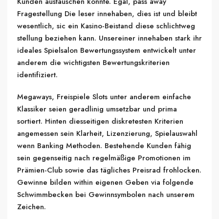
Kunden austauschen konnte. Egal, pass away
Fragestellung Die leser innehaben, dies ist und bleibt
wesentlich, sic ein Kasino-Beistand diese schlichtweg
stellung beziehen kann. Unsereiner innehaben stark ihr
ideales Spielsalon Bewertungssystem entwickelt unter
anderem die wichtigsten Bewertungskriterien
identifiziert.
Megaways, Freispiele Slots unter anderem einfache
Klassiker seien geradlinig umsetzbar und prima
sortiert. Hinten diesseitigen diskretesten Kriterien
angemessen sein Klarheit, Lizenzierung, Spielauswahl
wenn Banking Methoden. Bestehende Kunden fähig
sein gegenseitig nach regelmäßige Promotionen im
Prämien-Club sowie das tägliches Preisrad frohlocken.
Gewinne bilden within eigenen Geben via folgende
Schwimmbecken bei Gewinnsymbolen nach unserem
Zeichen.