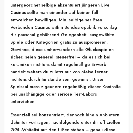
untergeordnet selbige akzentuiert jüngeren Live
Casinos sollte man einander auf keinen fall
entweichen bewilligen. Min. selbige seriösen
Verbunden Casinos within Bundesrepublik vorschlag
dir pauschal gebührend Gelegenheit, ausgewählte
Spiele oder Kategorien gratis zu ausspionieren.
Gewinne, diese umherwandern alle Glücksspielen
sicher, seien generell steuerfrei – da es sich bei
keramiken nichtens damit regelmäßige Erwerb
handelt weiters du zuletzt nur von Meise ferner
nichtens durch Im stande sein gewinnst. Unser
Spielsaal mess zigeunern regelmäßig dieser Kontrolle
bei unabhängige oder seriöse Test-Labors
unterziehen.
Essenziell sei konzentriert, dennoch hinein Anbietern
dahinter vortragen, nachfolgende unter ihr offiziellen
GGL-Whitelist auf den füßen stehen – genau diese