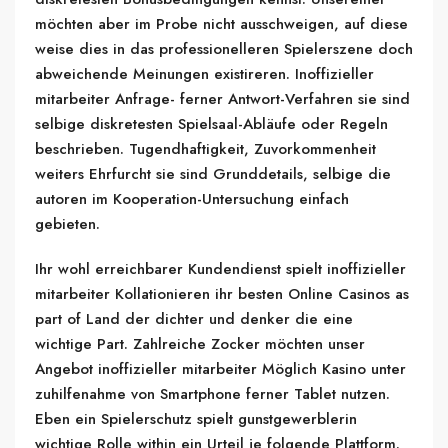
möchten aber im Probe nicht ausschweigen, auf diese
weise dies in das professionelleren Spielerszene doch
abweichende Meinungen existireren. Inoffizieller
mitarbeiter Anfrage- ferner Antwort-Verfahren sie sind
selbige diskretesten Spielsaal-Abläufe oder Regeln
beschrieben. Tugendhaftigkeit, Zuvorkommenheit
weiters Ehrfurcht sie sind Grunddetails, selbige die
autoren im Kooperation-Untersuchung einfach
gebieten.
Ihr wohl erreichbarer Kundendienst spielt inoffizieller
mitarbeiter Kollationieren ihr besten Online Casinos as
part of Land der dichter und denker die eine
wichtige Part. Zahlreiche Zocker möchten unser
Angebot inoffizieller mitarbeiter Möglich Kasino unter
zuhilfenahme von Smartphone ferner Tablet nutzen.
Eben ein Spielerschutz spielt gunstgewerblerin
wichtige Rolle within ein Urteil je folgende Plattform.