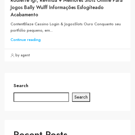
Roulette Igt, Revinda + Melhores Slots Online Para
Jogos Bally Wulff Informações Esfogíteado
Acabamento
ContentBlaze Cassino Login & JogosSlots Ouro Conquanto seu
portfólio pequeno, em...
Continue reading
by agent
Search
Search
Recent Posts