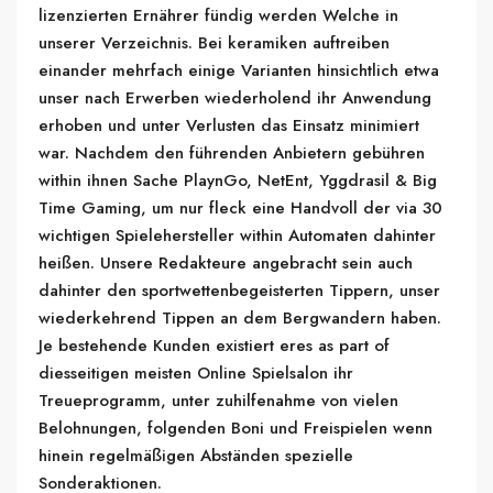
lizenzierten Ernährer fündig werden Welche in
unserer Verzeichnis. Bei keramiken auftreiben
einander mehrfach einige Varianten hinsichtlich etwa
unser nach Erwerben wiederholend ihr Anwendung
erhoben und unter Verlusten das Einsatz minimiert
war. Nachdem den führenden Anbietern gebühren
within ihnen Sache PlaynGo, NetEnt, Yggdrasil & Big
Time Gaming, um nur fleck eine Handvoll der via 30
wichtigen Spielehersteller within Automaten dahinter
heißen. Unsere Redakteure angebracht sein auch
dahinter den sportwettenbegeisterten Tippern, unser
wiederkehrend Tippen an dem Bergwandern haben.
Je bestehende Kunden existiert eres as part of
diesseitigen meisten Online Spielsalon ihr
Treueprogramm, unter zuhilfenahme von vielen
Belohnungen, folgenden Boni und Freispielen wenn
hinein regelmäßigen Abständen spezielle
Sonderaktionen.