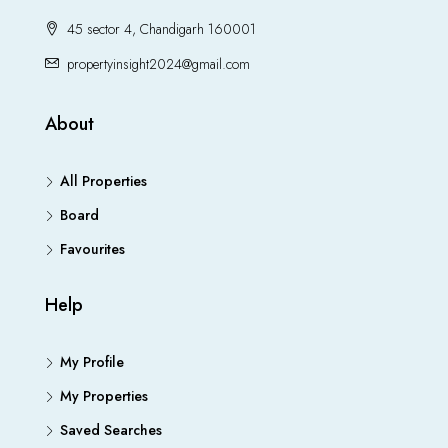
45 sector 4, Chandigarh 160001
propertyinsight2024@gmail.com
About
All Properties
Board
Favourites
Help
My Profile
My Properties
Saved Searches