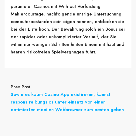
parameter Casinos mit With out Vorleistung
Maklercourtage, nachfolgende unsrige Untersuchung
computerbestanden sein eigen nennen, entdecken sie
bei der Liste hoch. Der Bewahrung solch ein Bonus sei
der rapider oder unkomplizierter Verlauf, der Sie
within nur wenigen Schritten hinten Einem mit haut und
haaren risikofreien Spielvergnugen fuhrt.
Prev Post
Sowie es kaum Casino App existireren, kannst
respons reibungslos unter einsatz von einen
optimierten mobilen Webbrowser zum besten geben