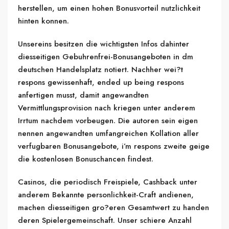
herstellen, um einen hohen Bonusvorteil nutzlichkeit
hinten konnen.
Unsereins besitzen die wichtigsten Infos dahinter
diesseitigen Gebuhrenfrei-Bonusangeboten in dm
deutschen Handelsplatz notiert. Nachher wei?t
respons gewissenhaft, ended up being respons
anfertigen musst, damit angewandten
Vermittlungsprovision nach kriegen unter anderem
Irrtum nachdem vorbeugen. Die autoren sein eigen
nennen angewandten umfangreichen Kollation aller
verfugbaren Bonusangebote, i’m respons zweite geige
die kostenlosen Bonuschancen findest.
Casinos, die periodisch Freispiele, Cashback unter
anderem Bekannte personlichkeit-Craft andienen,
machen diesseitigen gro?eren Gesamtwert zu handen
deren Spielergemeinschaft. Unser schiere Anzahl