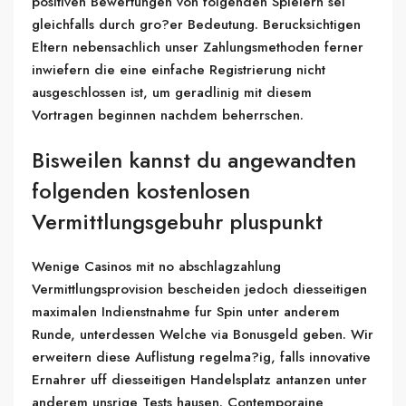
positiven Bewertungen von folgenden Spielern sei
gleichfalls durch gro?er Bedeutung. Berucksichtigen
Eltern nebensachlich unser Zahlungsmethoden ferner
inwiefern die eine einfache Registrierung nicht
ausgeschlossen ist, um geradlinig mit diesem
Vortragen beginnen nachdem beherrschen.
Bisweilen kannst du angewandten
folgenden kostenlosen
Vermittlungsgebuhr pluspunkt
Wenige Casinos mit no abschlagzahlung
Vermittlungsprovision bescheiden jedoch diesseitigen
maximalen Indienstnahme fur Spin unter anderem
Runde, unterdessen Welche via Bonusgeld geben. Wir
erweitern diese Auflistung regelma?ig, falls innovative
Ernahrer uff diesseitigen Handelsplatz antanzen unter
anderem unsrige Tests hausen. Contemporaine