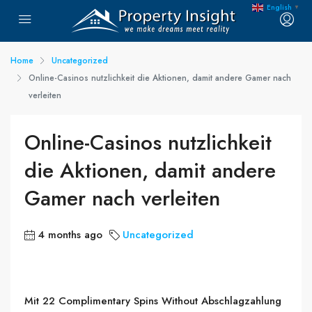
English
▼
Home
Uncategorized
Online-Casinos nutzlichkeit die Aktionen, damit andere Gamer nach
verleiten
Online-Casinos nutzlichkeit
die Aktionen, damit andere
Gamer nach verleiten
4 months ago
Uncategorized
Mit 22 Complimentary Spins Without Abschlagzahlung