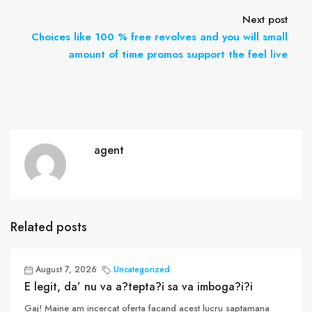
Next post
Choices like 100 % free revolves and you will small
amount of time promos support the feel live
agent
Related posts
August 7, 2026
Uncategorized
E legit, da’ nu va a?tepta?i sa va imboga?i?i
Gaj! Maine am incercat oferta facand acest lucru saptamana