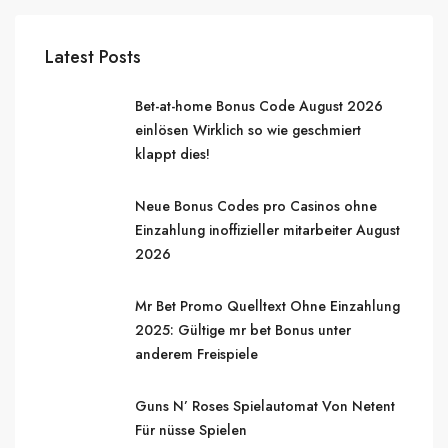
Latest Posts
Bet-at-home Bonus Code August 2026
einlösen Wirklich so wie geschmiert
klappt dies!
Neue Bonus Codes pro Casinos ohne
Einzahlung inoffizieller mitarbeiter August
2026
Mr Bet Promo Quelltext Ohne Einzahlung
2025: Gültige mr bet Bonus unter
anderem Freispiele
Guns N’ Roses Spielautomat Von Netent
Für nüsse Spielen