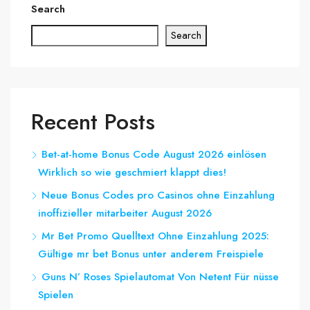
Search
Search
Recent Posts
Bet-at-home Bonus Code August 2026 einlösen
Wirklich so wie geschmiert klappt dies!
Neue Bonus Codes pro Casinos ohne Einzahlung
inoffizieller mitarbeiter August 2026
Mr Bet Promo Quelltext Ohne Einzahlung 2025:
Gültige mr bet Bonus unter anderem Freispiele
Guns N’ Roses Spielautomat Von Netent Für nüsse
Spielen