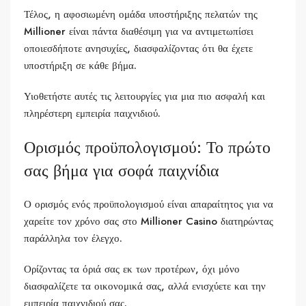
Τέλος, η αφοσιωμένη ομάδα υποστήριξης πελατών της
Millioner είναι πάντα διαθέσιμη για να αντιμετωπίσει
οποιεσδήποτε ανησυχίες, διασφαλίζοντας ότι θα έχετε
υποστήριξη σε κάθε βήμα.
Υιοθετήστε αυτές τις λειτουργίες για μια πιο ασφαλή και
πληρέστερη εμπειρία παιχνιδιού.
Ορισμός προϋπολογισμού: Το πρώτο
σας βήμα για σοφά παιχνίδια
Ο ορισμός ενός προϋπολογισμού είναι απαραίτητος για να
χαρείτε τον χρόνο σας στο Millioner Casino διατηρώντας
παράλληλα τον έλεγχο.
Ορίζοντας τα όριά σας εκ των προτέρων, όχι μόνο
διασφαλίζετε τα οικονομικά σας, αλλά ενισχύετε και την
εμπειρία παιχνιδιού σας.