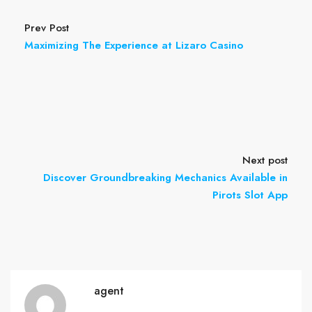
Prev Post
Maximizing The Experience at Lizaro Casino
Next post
Discover Groundbreaking Mechanics Available in
Pirots Slot App
agent