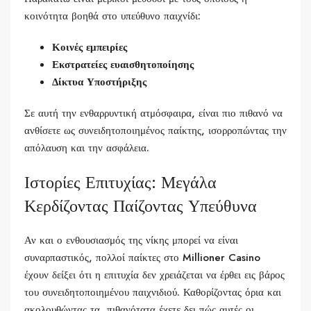
κοινότητα βοηθά στο υπεύθυνο παιχνίδι:
Κοινές εμπειρίες
Εκστρατείες ευαισθητοποίησης
Δίκτυα Υποστήριξης
Σε αυτή την ενθαρρυντική ατμόσφαιρα, είναι πιο πιθανό να
ανθίσετε ως συνειδητοποιημένος παίκτης, ισορροπώντας την
απόλαυση και την ασφάλεια.
Ιστορίες Επιτυχίας: Μεγάλα
Κερδίζοντας Παίζοντας Υπεύθυνα
Αν και ο ενθουσιασμός της νίκης μπορεί να είναι
συναρπαστικός, πολλοί παίκτες στο Millioner Casino
έχουν δείξει ότι η επιτυχία δεν χρειάζεται να έρθει εις βάρος
του συνειδητοποιημένου παιχνιδιού. Καθορίζοντας όρια και
ακολουθώντας τα, πιθανότατα έχετε δει πώς αυτές οι