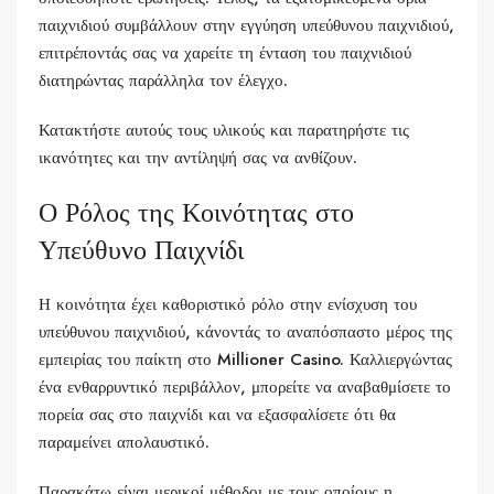
παιχνιδιού συμβάλλουν στην εγγύηση υπεύθυνου παιχνιδιού,
επιτρέποντάς σας να χαρείτε τη ένταση του παιχνιδιού
διατηρώντας παράλληλα τον έλεγχο.
Κατακτήστε αυτούς τους υλικούς και παρατηρήστε τις
ικανότητες και την αντίληψή σας να ανθίζουν.
Ο Ρόλος της Κοινότητας στο
Υπεύθυνο Παιχνίδι
Η κοινότητα έχει καθοριστικό ρόλο στην ενίσχυση του
υπεύθυνου παιχνιδιού, κάνοντάς το αναπόσπαστο μέρος της
εμπειρίας του παίκτη στο Millioner Casino. Καλλιεργώντας
ένα ενθαρρυντικό περιβάλλον, μπορείτε να αναβαθμίσετε το
πορεία σας στο παιχνίδι και να εξασφαλίσετε ότι θα
παραμείνει απολαυστικό.
Παρακάτω είναι μερικοί μέθοδοι με τους οποίους η