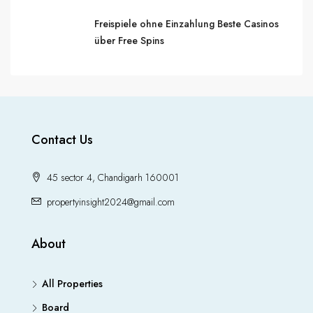
Freispiele ohne Einzahlung Beste Casinos
über Free Spins
Contact Us
45 sector 4, Chandigarh 160001
propertyinsight2024@gmail.com
About
All Properties
Board