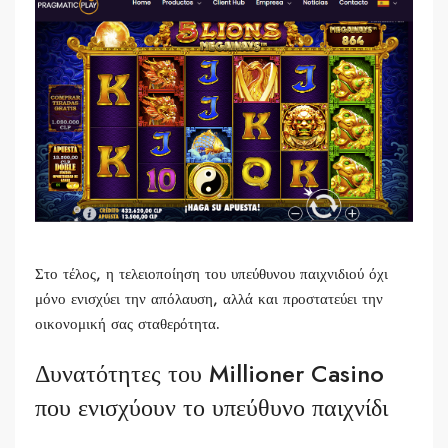
Στο τέλος, η τελειοποίηση του υπεύθυνου παιχνιδιού όχι
μόνο ενισχύει την απόλαυση, αλλά και προστατεύει την
οικονομική σας σταθερότητα.
Δυνατότητες του Millioner Casino
που ενισχύουν το υπεύθυνο παιχνίδι