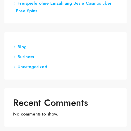
Freispiele ohne Einzahlung Beste Casinos über
Free Spins
Blog
Business
Uncategorized
Recent Comments
No comments to show.