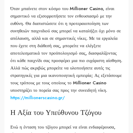
Όταν μπαίνετε στον κόσμο του Millioner Casino, είναι
σημαντικό να εξισορροπήσετε τον ενθουσιασμό με την
ευθύνη. Θα διαπιστώσετε ότι η προτεραιοποίηση των
συνηθειών παιχνιδιού σας μπορεί να καταλήξει όχι μόνο σε
απόλαυση, αλλά και σε σημαντικές νίκες. Με τα εργαλεία
που έχετε στη διάθεσή σας, μπορείτε να ελέγξετε
αποτελεσματικά τον προϋπολογισμό σας, διασφαλίζοντας
ότι κάθε παιχνίδι σας προσφέρει μια πιο ευχάριστη αίσθηση.
Αλλά πώς ακριβώς μπορείτε να υλοποιήσετε αυτές τις
στρατηγικές για μια ικανοποιητική εμπειρία; Ας εξετάσουμε
τους τρόπους με τους οποίους το Millioner Casino
υποστηρίζει το πορεία σας προς την συνειδητή νίκη.
https://millionerscasino.gr/
Η Αξία του Υπεύθυνου Τζόγου
Ενώ η ένταση του τζόγου μπορεί να είναι ενδιαφέρουσα,