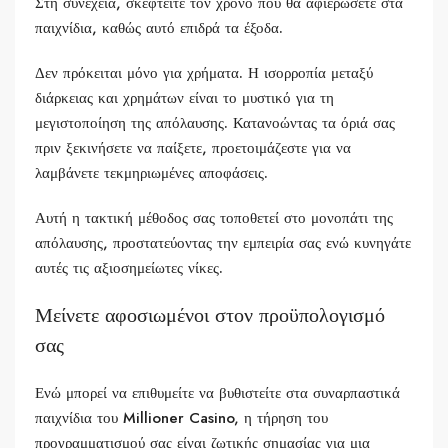
Στη συνέχεια, σκεφτείτε τον χρόνο που θα αφιερώσετε στα
παιχνίδια, καθώς αυτό επιδρά τα έξοδα.
Δεν πρόκειται μόνο για χρήματα. Η ισορροπία μεταξύ
διάρκειας και χρημάτων είναι το μυστικό για τη
μεγιστοποίηση της απόλαυσης. Κατανοώντας τα όριά σας
πριν ξεκινήσετε να παίξετε, προετοιμάζεστε για να
λαμβάνετε τεκμηριωμένες αποφάσεις.
Αυτή η τακτική μέθοδος σας τοποθετεί στο μονοπάτι της
απόλαυσης, προστατεύοντας την εμπειρία σας ενώ κυνηγάτε
αυτές τις αξιοσημείωτες νίκες.
Μείνετε αφοσιωμένοι στον προϋπολογισμό
σας
Ενώ μπορεί να επιθυμείτε να βυθιστείτε στα συναρπαστικά
παιχνίδια του Millioner Casino, η τήρηση του
προγραμματισμού σας είναι ζωτικής σημασίας για μια