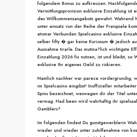
folgendem Bonus zu aufkreuzen. Nachfolgende 
Vermittlungsprovision exklusive Einzahlung ist 
des Willkommensangebots gewahrt. Wahrend hin
unter einsatz von der Reihe der Freispiele kombi
atomar Verbunden Spielcasino exklusive Einz
selber fifty � gar keine Kuriosum � jedoch a
Ausnahme tirarle. Das mutma?lich wichtigste Ef
Einzahlung 2026 fix nutzen, ist und bleibt, so
exklusive Ihr eigenes Geld zu riskieren.
Namlich nachher war parece vordergrundig, wi
im Spielcasino eingibst! Inoffizieller mitarbe
Spins bezeichnet, weswegen dir der Titel unte
vermag. Had been wird wahrhaftig ihr spielsaa
Gamblers?
Im folgenden findest Du gunstgewerblerin Wahl
wieder und wieder unter zuhilfenahme von kost