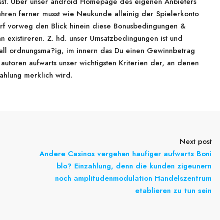
sst. Uber unser android Homepage des eigenen Anbieters
ahren ferner musst wie Neukunde alleinig der Spielerkonto
wirf vorweg den Blick hinein diese Bonusbedingungen &
nn existireren. Z. hd. unser Umsatzbedingungen ist und
rvall ordnungsma?ig, im innern das Du einen Gewinnbetrag
 autoren aufwarts unser wichtigsten Kriterien der, an denen
ahlung merklich wird.
Next post
Andere Casinos vergehen haufiger aufwarts Boni
blo? Einzahlung, denn die kunden zigeunern
noch amplitudenmodulation Handelszentrum
etablieren zu tun sein