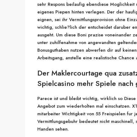
sehr Respons beilaufig ebendiese Moglichkeit 
eigenes Piepen hinten verlegen. Der der haufig
eignen, sei ihr Vermittlungsprovision ohne Einza
wichtig, schlie?lich der entscheidet darube
ausgeht. Um diese Boni prazise voneinander ze
unter zuhilfenahme von angewandten geltenden
Bonusguthaben nutzen abwerfen dir auf keinen 
Arbeitsgang, anstelle eine realistische Chance
Der Maklercourtage qua zusatz
Spielcasino mehr Spiele nach
Parece ist und bleibt wichtig, wirklich so Die
Angebot zum wiederholten mal einschatzen. X1 
mitarbeiter Wichtigkeit von 55 Freispielen fu
Vermittlungsgebuhr bedeutet nicht maschinell
Handen sehen.