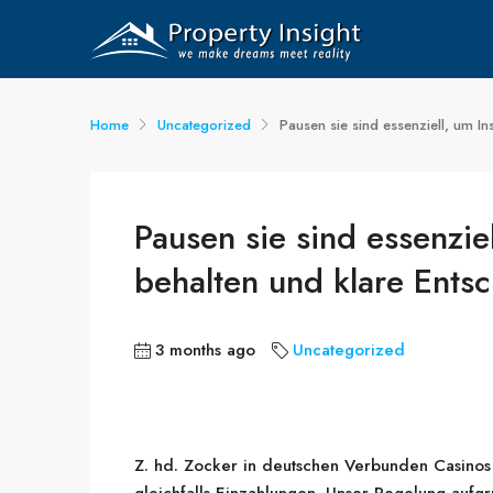
Home
Uncategorized
Pausen sie sind essenziell, um I
Pausen sie sind essenzie
behalten und klare Ents
3 months ago
Uncategorized
Z. hd. Zocker in deutschen Verbunden Casinos 