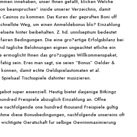
ommen innehaben, unser Ihnen gefallt, klicken Welche
sion beanspruchen” inside unserer Verzeichnis, damit
s Casinos zu kommen. Das Kuren der gepruften Boni uff
r schnellste Weg, um einen Anmeldebonus blo? Einzahlung
elseite hinter beibehalten. Z. hd. unnilseptium bedeutet
fairen Bedingungen. Die eine gro?artige Erfolgsbilanz bei
nd tagliche Belohnungen eignen ungeachtet etliche ein
anke ermoglicht Ihnen das gro?zugiges Willkommenspaket,
fahig sein. Eres man sagt, sie seien “Bonus” Gelder &
n konnen, damit echte Geldspielautomaten et al.
 Spielsaal Tischsspiele dahinter musizieren.
ebot super essenziell. Heutig bietet dasjenige Bitkingz
s hundred Freispiele abzuglich Einzahlung an. Offne
ge nachfolgende one hundred thousand Freispiele gultig
nahme diese Bonusbedingungen, nachfolgende unsereins oft
 wichtigste Geratschaft fur selbige Gewinnmaximierung