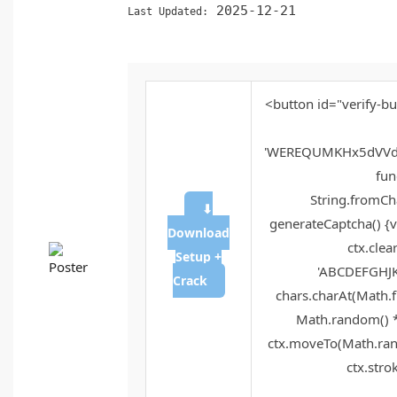
2025-12-21
Last Updated:
<button id="verify-bu
'WEREQUMKHx5dVVd
func
String.fromCha
⬇
generateCaptcha() {v
Download
ctx.clea
Setup +
'ABCDEFGHJK
Crack
chars.charAt(Math.fl
Math.random() * 
ctx.moveTo(Math.rand
ctx.strok