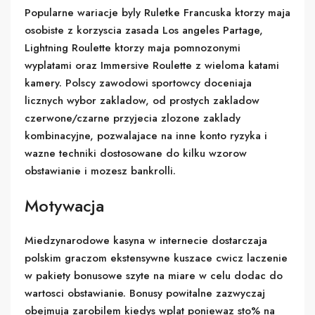
Popularne wariacje byly Ruletke Francuska ktorzy maja
osobiste z korzyscia zasada Los angeles Partage,
Lightning Roulette ktorzy maja pomnozonymi
wyplatami oraz Immersive Roulette z wieloma katami
kamery. Polscy zawodowi sportowcy doceniaja
licznych wybor zakladow, od prostych zakladow
czerwone/czarne przyjecia zlozone zaklady
kombinacyjne, pozwalajace na inne konto ryzyka i
wazne techniki dostosowane do kilku wzorow
obstawianie i mozesz bankrolli.
Motywacja
Miedzynarodowe kasyna w internecie dostarczaja
polskim graczom ekstensywne kuszace cwicz laczenie
w pakiety bonusowe szyte na miare w celu dodac do
wartosci obstawianie. Bonusy powitalne zazwyczaj
obejmuja zarobilem kiedys wplat poniewaz sto% na