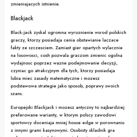
zmieniajacych istnienie.
Blackjack
Black-jack zyskal ogromna wyroznienie wsrod polskich
graczy, ktorzy posiadaja cenia obstawianie laczace
fakty ze szczesciem. Zamiast gier opartych wylacznie
na losowosci, cosh pozwala graczom zmienic ogolna
wydajnosc poprzez wazne podejmowanie decyzji,
czyniac go atrakcyjnym dla tych, ktorzy posiadaja
lubia miec zasady matematyczne i mozesz
podstawowa strategie jako sposob, poprawy swoich
szans.
Europejski Blackjack i mozesz antyczny to najbardziej
preferowane warianty, w ktorym polscy zawodowi
sportowcy doceniaja mniej house edge w porownaniu
z innymi grami kasynowymi. Osobisty skladnik gra