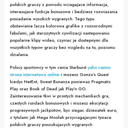
polskich graczy z powodu wciagajace informacja,
interesujace funkcje bonusowe i bedziesz rozwiazania
posiadanie wysokich wygranych. Tego typu
obstawianie lacza kolorowa grafike z roznorodnymi
fabulami, jak starozytnych cywilizacji nastepowaniu
popularne klipy wideo, czyniac je dostepnymi dla
wszystkich typow graczy bez wzgledu na to, poziomu
dzialania.
Polscy sportowcy w tym cenia Starburst
yako casino
strona internetowa online
i mozesz Gonzo’s Quest
kiedys NetEnt, Sweet Bonanza poniewaz Pragmatic
Play oraz Book of Dead jak Play’n GO.
Zainteresowanie tkwi w prostych mechanikach gra,
czestych rundach bonusowych i mozesz ekscytacji
progresywnych jackpotow, byc siegac dziesiatek euro,
z tytulami jak Mega Moolah przyciagajacymi tysiace
polskich graczy poszukujacych wygranych