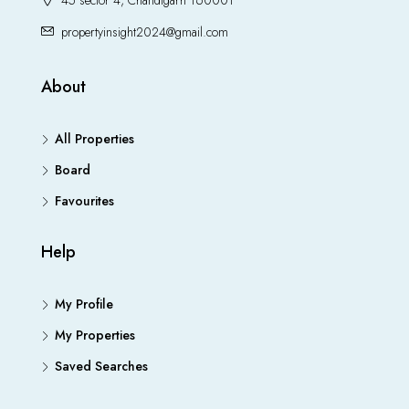
45 sector 4, Chandigarh 160001
propertyinsight2024@gmail.com
About
All Properties
Board
Favourites
Help
My Profile
My Properties
Saved Searches