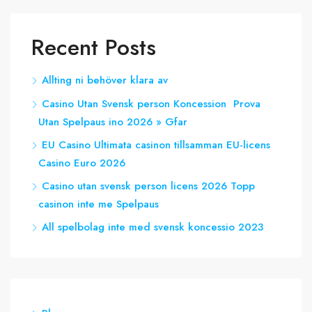
Recent Posts
Allting ni behöver klara av
Casino Utan Svensk person Koncession ️ Prova
Utan Spelpaus ino 2026 » Gfar
EU Casino Ultimata casinon tillsamman EU-licens
Casino Euro 2026
Casino utan svensk person licens 2026 Topp
casinon inte me Spelpaus
All spelbolag inte med svensk koncessio 2023