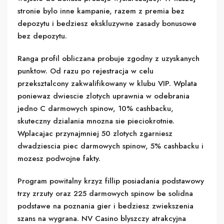
stronie bylo inne kampanie, razem z premia bez
depozytu i bedziesz ekskluzywne zasady bonusowe
bez depozytu.
Ranga profil obliczana probuje zgodny z uzyskanych
punktow. Od razu po rejestracja w celu
przeksztalcony zakwalifikowany w klubu VIP. Wplata
poniewaz dwiescie zlotych uprawnia w odebrania
jedno C darmowych spinow, 10% cashbacku,
skuteczny dzialania mnozna sie pieciokrotnie.
Wplacajac przynajmniej 50 zlotych zgarniesz
dwadziescia piec darmowych spinow, 5% cashbacku i
mozesz podwojne fakty.
Program powitalny krzyz fillip posiadania podstawowy
trzy zrzuty oraz 225 darmowych spinow be solidna
podstawe na poznania gier i bedziesz zwiekszenia
szans na wygrana. NV Casino blyszczy atrakcyjna