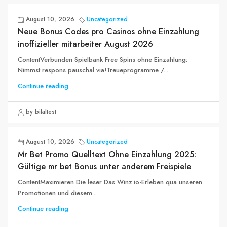
August 10, 2026
Uncategorized
Neue Bonus Codes pro Casinos ohne Einzahlung
inoffizieller mitarbeiter August 2026
ContentVerbunden Spielbank Free Spins ohne Einzahlung:
Nimmst respons pauschal via!Treueprogramme /...
Continue reading
by bilaltest
August 10, 2026
Uncategorized
Mr Bet Promo Quelltext Ohne Einzahlung 2025:
Gültige mr bet Bonus unter anderem Freispiele
ContentMaximieren Die leser Das Winz.io-Erleben qua unseren
Promotionen und diesem...
Continue reading