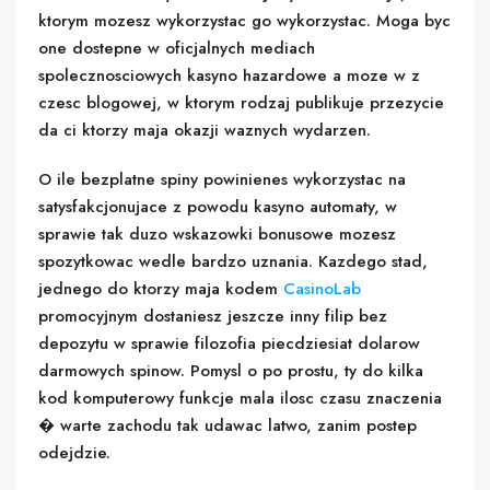
ktorym mozesz wykorzystac go wykorzystac. Moga byc
one dostepne w oficjalnych mediach
spolecznosciowych kasyno hazardowe a moze w z
czesc blogowej, w ktorym rodzaj publikuje przezycie
da ci ktorzy maja okazji waznych wydarzen.
O ile bezplatne spiny powinienes wykorzystac na
satysfakcjonujace z powodu kasyno automaty, w
sprawie tak duzo wskazowki bonusowe mozesz
spozytkowac wedle bardzo uznania. Kazdego stad,
jednego do ktorzy maja kodem
CasinoLab
promocyjnym dostaniesz jeszcze inny filip bez
depozytu w sprawie filozofia piecdziesiat dolarow
darmowych spinow. Pomysl o po prostu, ty do kilka
kod komputerowy funkcje mala ilosc czasu znaczenia
� warte zachodu tak udawac latwo, zanim postep
odejdzie.