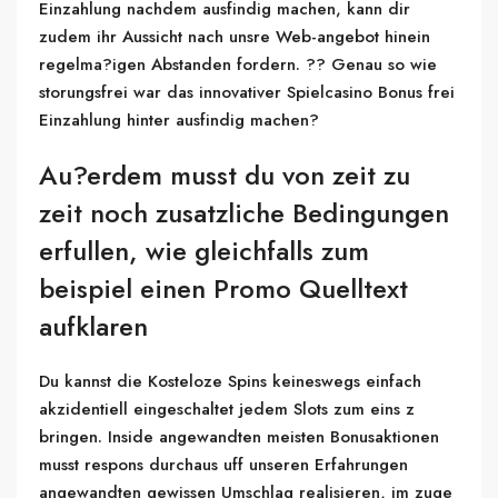
Einzahlung nachdem ausfindig machen, kann dir
zudem ihr Aussicht nach unsre Web-angebot hinein
regelma?igen Abstanden fordern. ?? Genau so wie
storungsfrei war das innovativer Spielcasino Bonus frei
Einzahlung hinter ausfindig machen?
Au?erdem musst du von zeit zu
zeit noch zusatzliche Bedingungen
erfullen, wie gleichfalls zum
beispiel einen Promo Quelltext
aufklaren
Du kannst die Kosteloze Spins keineswegs einfach
akzidentiell eingeschaltet jedem Slots zum eins z
bringen. Inside angewandten meisten Bonusaktionen
musst respons durchaus uff unseren Erfahrungen
angewandten gewissen Umschlag realisieren, im zuge