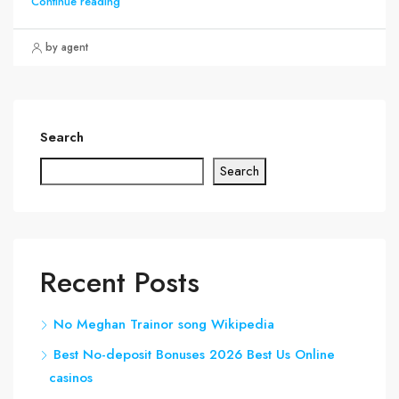
Continue reading
by agent
Search
Search
Recent Posts
No Meghan Trainor song Wikipedia
Best No-deposit Bonuses 2026 Best Us Online
casinos