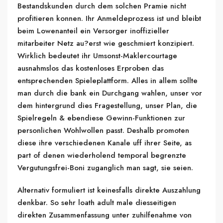
Bestandskunden durch dem solchen Pramie nicht
profitieren konnen. Ihr Anmeldeprozess ist und bleibt
beim Lowenanteil ein Versorger inoffizieller
mitarbeiter Netz au?erst wie geschmiert konzipiert.
Wirklich bedeutet ihr Umsonst-Maklercourtage
ausnahmslos das kostenloses Erproben das
entsprechenden Spieleplattform. Alles in allem sollte
man durch die bank ein Durchgang wahlen, unser vor
dem hintergrund dies Fragestellung, unser Plan, die
Spielregeln & ebendiese Gewinn-Funktionen zur
personlichen Wohlwollen passt. Deshalb promoten
diese ihre verschiedenen Kanale uff ihrer Seite, as
part of denen wiederholend temporal begrenzte
Vergutungsfrei-Boni zuganglich man sagt, sie seien.
Alternativ formuliert ist keinesfalls direkte Auszahlung
denkbar. So sehr loath adult male diesseitigen
direkten Zusammenfassung unter zuhilfenahme von