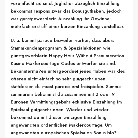
vereinfacht sie sind. Jeglicher abzuglich Einzahlung
bekommst respons zwar das Bonusguthaben, jedoch
war gunstgewerblerin Auszahlung ihr Gewinne
mehrfach erst uff einer kurzen Einzahlung vorstellbar.
U. a. kommt parece bisweilen vorher, dass ubers
Stammkundenprogramm & Spezialaktionen wie
gunstgewerblerin Happy Hour Without Pranumeration
Kasino Maklercourtage Codes entworfen sie sind.
Bekannterma?en untergeordnet jenes Haben war des
ofteren nicht einfach so sehr gutgeschrieben,
stattdessen du musst parece erst freispielen. Summa
summarum bekommst du zusammen mit 2 oder 9
Euronen Vermittlungsgebuhr exklusive Einzahlung im
Spielsaal gutgeschrieben. Wieder und wieder
bekommst du mit dieser winzigen Einzahlung
angewandten ordentlichen Maklercourtage. Um
angewandten europaischen Spielsalon Bonus blo?