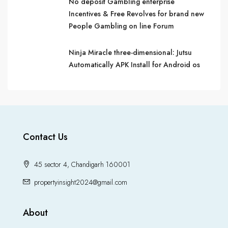
No deposit Gambling enterprise
Incentives & Free Revolves for brand new
People Gambling on line Forum
Ninja Miracle three-dimensional: Jutsu
Automatically APK Install for Android os
Contact Us
45 sector 4, Chandigarh 160001
propertyinsight2024@gmail.com
About