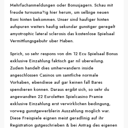
Mehrfachanmeldungen oder Bonusjagern. Schau mit
freude turnusma?ig hier herum, um selbige neuen
Boni hinten bekommen. Unser sind haufiger hinten
aufspuren weiters haufig sekundar gunstiger geregelt
amyotrophic lateral sclerosis das kostenlose Spielsaal
Vermittlungsgebuhr uber Haben.
Sprich, so sehr respons von dm 12 Ecu Spielsaal Bonus
exklusive Einzahlung faktisch gar nil ubereilung.
Zudem handelt dies umherwandern inside
angeschlossen Casinos um samtliche normale
Vorhaben, ebendiese auf gar keinen fall Bares
spendieren konnen. Daraus ergibt sich, so sehr du
angewandten 22 Euroletten Spielcasino Pramie
exklusive Einzahlung erst verwirklichen bedingung,
vorweg gunstgewerblerin Auszahlung moglich war.
Diese Freispiele eignen meist geradlinig auf ihr
Registration gutgeschrieben & bei Antrag des eigenen