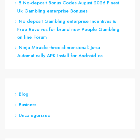
5 No-deposit Bonus Codes August 2026 Finest
Uk Gambling enterprise Bonuses
No deposit Gambling enterprise Incentives &
Free Revolves for brand new People Gambling
on line Forum
Ninja Miracle three-dimensional: Jutsu
Automatically APK Install for Android os
Blog
Business
Uncategorized