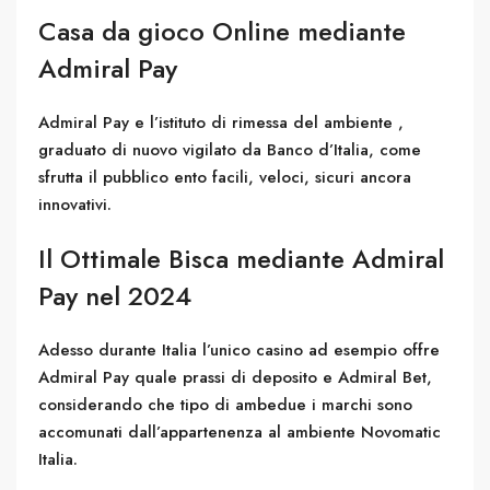
Casa da gioco Online mediante
Admiral Pay
Admiral Pay e l’istituto di rimessa del ambiente ,
graduato di nuovo vigilato da Banco d’Italia, come
sfrutta il pubblico ento facili, veloci, sicuri ancora
innovativi.
Il Ottimale Bisca mediante Admiral
Pay nel 2024
Adesso durante Italia l’unico casino ad esempio offre
Admiral Pay quale prassi di deposito e Admiral Bet,
considerando che tipo di ambedue i marchi sono
accomunati dall’appartenenza al ambiente Novomatic
Italia.