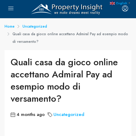
English
▼
Home
Uncategorized
Quali casa da gioco online accettano Admiral Pay ad esempio modo
di versamento?
Quali casa da gioco online
accettano Admiral Pay ad
esempio modo di
versamento?
4 months ago
Uncategorized