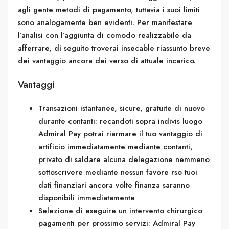
agli gente metodi di pagamento, tuttavia i suoi limiti
sono analogamente ben evidenti. Per manifestare
l’analisi con l’aggiunta di comodo realizzabile da
afferrare, di seguito troverai insecable riassunto breve
dei vantaggio ancora dei verso di attuale incarico.
Vantaggi
Transazioni istantanee, sicure, gratuite di nuovo
durante contanti: recandoti sopra indivis luogo
Admiral Pay potrai riarmare il tuo vantaggio di
artificio immediatamente mediante contanti,
privato di saldare alcuna delegazione nemmeno
sottoscrivere mediante nessun favore rso tuoi
dati finanziari ancora volte finanza saranno
disponibili immediatamente
Selezione di eseguire un intervento chirurgico
pagamenti per prossimo servizi: Admiral Pay