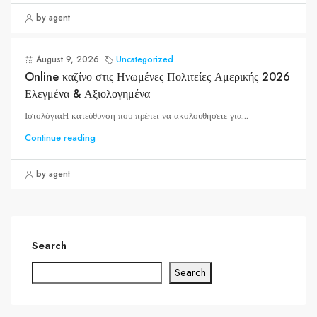
by agent
August 9, 2026
Uncategorized
Online καζίνο στις Ηνωμένες Πολιτείες Αμερικής 2026
Ελεγμένα & Αξιολογημένα
ΙστολόγιαΗ κατεύθυνση που πρέπει να ακολουθήσετε για...
Continue reading
by agent
Search
Search