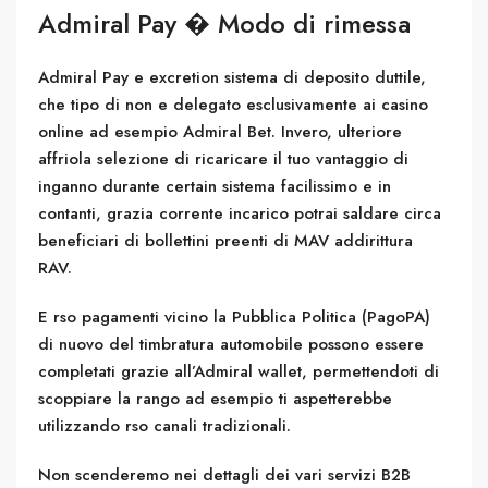
Admiral Pay � Modo di rimessa
Admiral Pay e excretion sistema di deposito duttile,
che tipo di non e delegato esclusivamente ai casino
online ad esempio Admiral Bet. Invero, ulteriore
affriola selezione di ricaricare il tuo vantaggio di
inganno durante certain sistema facilissimo e in
contanti, grazia corrente incarico potrai saldare circa
beneficiari di bollettini preenti di MAV addirittura
RAV.
E rso pagamenti vicino la Pubblica Politica (PagoPA)
di nuovo del timbratura automobile possono essere
completati grazie all’Admiral wallet, permettendoti di
scoppiare la rango ad esempio ti aspetterebbe
utilizzando rso canali tradizionali.
Non scenderemo nei dettagli dei vari servizi B2B