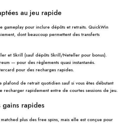
ptées au jeu rapide
e gameplay pour inclure dépôts et retraits. QuickWin
ement, dont beaucoup permettent des transferts
ler et Skrill (sauf dépôts Skrill/Neteller pour bonus).
ereum — pour des règlements quasi instantanés.
stercard pour des recharges rapides.
 plafond de retrait quotidien sauf si vous êtes débutant
 de recharger rapidement entre de courtes sessions de jeu.
 gains rapides
matched plus des free spins, mais elle est conçue pour