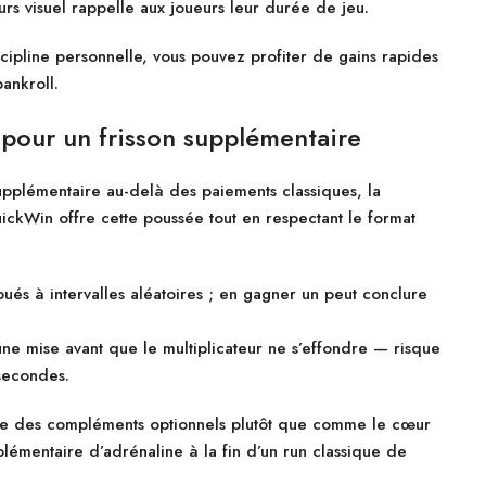
s visuel rappelle aux joueurs leur durée de jeu.
scipline personnelle, vous pouvez profiter de gains rapides
ankroll.
pour un frisson supplémentaire
pplémentaire au-delà des paiements classiques, la
ickWin offre cette poussée tout en respectant le format
ibués à intervalles aléatoires ; en gagner un peut conclure
ne mise avant que le multiplicateur ne s’effondre — risque
secondes.
mme des compléments optionnels plutôt que comme le cœur
plémentaire d’adrénaline à la fin d’un run classique de