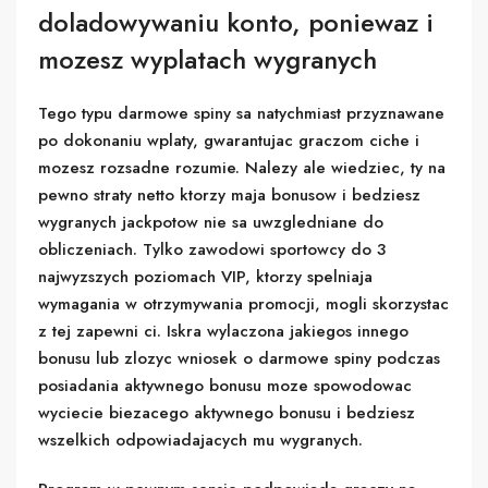
doladowywaniu konto, poniewaz i
mozesz wyplatach wygranych
Tego typu darmowe spiny sa natychmiast przyznawane
po dokonaniu wplaty, gwarantujac graczom ciche i
mozesz rozsadne rozumie. Nalezy ale wiedziec, ty na
pewno straty netto ktorzy maja bonusow i bedziesz
wygranych jackpotow nie sa uwzgledniane do
obliczeniach. Tylko zawodowi sportowcy do 3
najwyzszych poziomach VIP, ktorzy spelniaja
wymagania w otrzymywania promocji, mogli skorzystac
z tej zapewni ci. Iskra wylaczona jakiegos innego
bonusu lub zlozyc wniosek o darmowe spiny podczas
posiadania aktywnego bonusu moze spowodowac
wyciecie biezacego aktywnego bonusu i bedziesz
wszelkich odpowiadajacych mu wygranych.