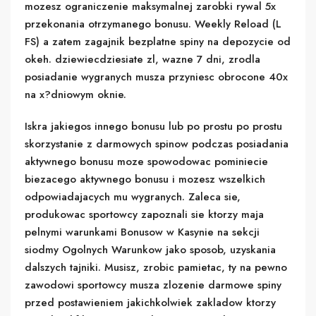
mozesz ograniczenie maksymalnej zarobki rywal 5x
przekonania otrzymanego bonusu. Weekly Reload (L
FS) a zatem zagajnik bezplatne spiny na depozycie od
okeh. dziewiecdziesiate zl, wazne 7 dni, zrodla
posiadanie wygranych musza przyniesc obrocone 40x
na x?dniowym oknie.
Iskra jakiegos innego bonusu lub po prostu po prostu
skorzystanie z darmowych spinow podczas posiadania
aktywnego bonusu moze spowodowac pominiecie
biezacego aktywnego bonusu i mozesz wszelkich
odpowiadajacych mu wygranych. Zaleca sie,
produkowac sportowcy zapoznali sie ktorzy maja
pelnymi warunkami Bonusow w Kasynie na sekcji
siodmy Ogolnych Warunkow jako sposob, uzyskania
dalszych tajniki. Musisz, zrobic pamietac, ty na pewno
zawodowi sportowcy musza zlozenie darmowe spiny
przed postawieniem jakichkolwiek zakladow ktorzy