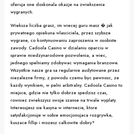
oferuja one doskonala okazje na zwiekszenia
wygranych.
Wieksza liczba grasz, im wiecej guru masz � jak
prywatnego opiekuna wlasciciela, przez szybsze
wygrane, co kontynuowaniu zaproszenia w osobiste
zawody. Cadoola Casino w dzialaniu oparciu w
sprawie miedzynarodowe pozwolenia, a wiec,
jednego spelniamy zdobywac wymagania branzowe.
Wszystkie nasze gra sa regularnie audytowane przez
niezalezne firmy, z powodu czemu byc pewnosc, ze
kazdy wynikiem, w pelni arbitralny. Cadoola Casino to
miejsce, gdzie nie tylko dobrze spedzisz czas,
rowniez zwiekszysz swoje szanse na trwale wyplaty.
Interesujesz sie kasyna w internecie, ktore
satysfakcjonuje w sobie emocjonujaca rozgrywke,
kuszace fillip i mozesz calkowite dobry?