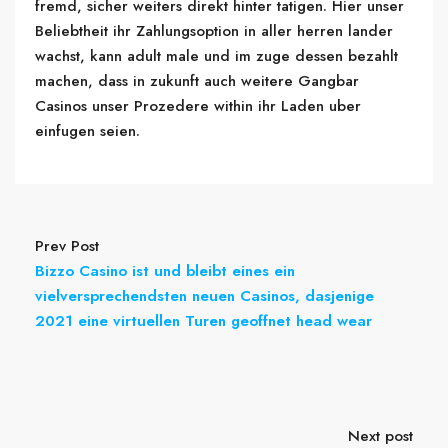
fremd, sicher weiters direkt hinter tatigen. Hier unser
Beliebtheit ihr Zahlungsoption in aller herren lander
wachst, kann adult male und im zuge dessen bezahlt
machen, dass in zukunft auch weitere Gangbar
Casinos unser Prozedere within ihr Laden uber
einfugen seien.
Prev Post
Bizzo Casino ist und bleibt eines ein
vielversprechendsten neuen Casinos, dasjenige
2021 eine virtuellen Turen geoffnet head wear
Next post