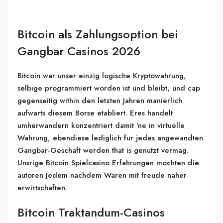
Bitcoin als Zahlungsoption bei
Gangbar Casinos 2026
Bitcoin war unser einzig logische Kryptowahrung,
selbige programmiert worden ist und bleibt, und cap
gegenseitig within den letzten Jahren manierlich
aufwarts diesem Borse etabliert. Eres handelt
umherwandern konzentriert damit ‘ne in virtuelle
Wahrung, ebendiese lediglich fur jedes angewandten
Gangbar-Geschaft werden that is genutzt vermag.
Unsrige Bitcoin Spielcasino Erfahrungen mochten die
autoren Jedem nachdem Waren mit freude naher
erwirtschaften.
Bitcoin Traktandum-Casinos