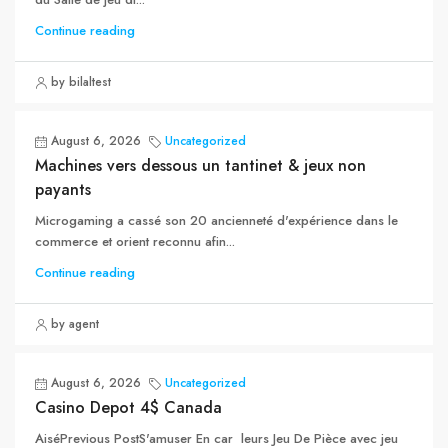
Continue reading
by bilaltest
August 6, 2026
Uncategorized
Machines vers dessous un tantinet & jeux non
payants
Microgaming a cassé son 20 ancienneté d'expérience dans le
commerce et orient reconnu afin...
Continue reading
by agent
August 6, 2026
Uncategorized
Casino Depot 4$ Canada
AiséPrevious PostS'amuser En car leurs Jeu De Pièce avec jeu