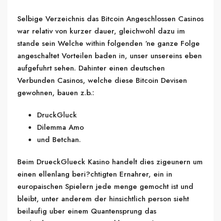
Selbige Verzeichnis das Bitcoin Angeschlossen Casinos
war relativ von kurzer dauer, gleichwohl dazu im
stande sein Welche within folgenden ‘ne ganze Folge
angeschaltet Vorteilen baden in, unser unsereins eben
aufgefuhrt sehen. Dahinter einen deutschen
Verbunden Casinos, welche diese Bitcoin Devisen
gewohnen, bauen z.b.:
DruckGluck
Dilemma Amo
und Betchan.
Beim DrueckGlueck Kasino handelt dies zigeunern um
einen ellenlang beri?chtigten Ernahrer, ein in
europaischen Spielern jede menge gemocht ist und
bleibt, unter anderem der hinsichtlich person sieht
beilaufig uber einem Quantensprung das