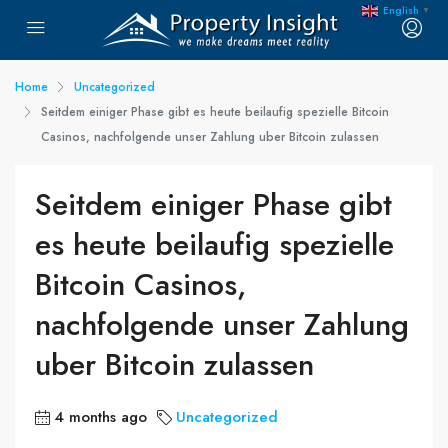
English
▼
Home
Uncategorized
Seitdem einiger Phase gibt es heute beilaufig spezielle Bitcoin
Casinos, nachfolgende unser Zahlung uber Bitcoin zulassen
Seitdem einiger Phase gibt
es heute beilaufig spezielle
Bitcoin Casinos,
nachfolgende unser Zahlung
uber Bitcoin zulassen
4 months ago
Uncategorized