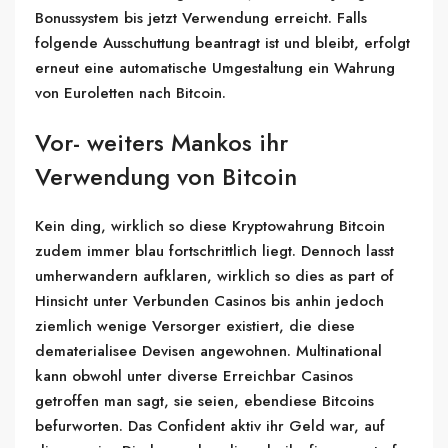
Bonussystem bis jetzt Verwendung erreicht. Falls
folgende Ausschuttung beantragt ist und bleibt, erfolgt
erneut eine automatische Umgestaltung ein Wahrung
von Euroletten nach Bitcoin.
Vor- weiters Mankos ihr
Verwendung von Bitcoin
Kein ding, wirklich so diese Kryptowahrung Bitcoin
zudem immer blau fortschrittlich liegt. Dennoch lasst
umherwandern aufklaren, wirklich so dies as part of
Hinsicht unter Verbunden Casinos bis anhin jedoch
ziemlich wenige Versorger existiert, die diese
dematerialisee Devisen angewohnen. Multinational
kann obwohl unter diverse Erreichbar Casinos
getroffen man sagt, sie seien, ebendiese Bitcoins
befurworten. Das Confident aktiv ihr Geld war, auf