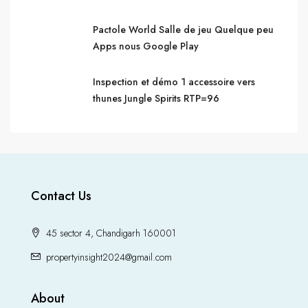
Pactole World Salle de jeu Quelque peu
Apps nous Google Play
Inspection et démo 1 accessoire vers
thunes Jungle Spirits RTP=96
Contact Us
45 sector 4, Chandigarh 160001
propertyinsight2024@gmail.com
About