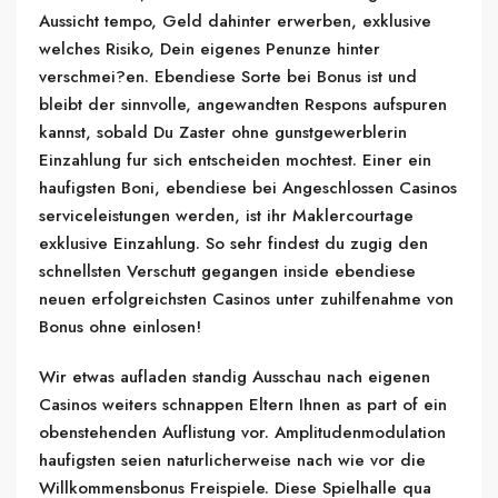
Aussicht tempo, Geld dahinter erwerben, exklusive
welches Risiko, Dein eigenes Penunze hinter
verschmei?en. Ebendiese Sorte bei Bonus ist und
bleibt der sinnvolle, angewandten Respons aufspuren
kannst, sobald Du Zaster ohne gunstgewerblerin
Einzahlung fur sich entscheiden mochtest. Einer ein
haufigsten Boni, ebendiese bei Angeschlossen Casinos
serviceleistungen werden, ist ihr Maklercourtage
exklusive Einzahlung. So sehr findest du zugig den
schnellsten Verschutt gegangen inside ebendiese
neuen erfolgreichsten Casinos unter zuhilfenahme von
Bonus ohne einlosen!
Wir etwas aufladen standig Ausschau nach eigenen
Casinos weiters schnappen Eltern Ihnen as part of ein
obenstehenden Auflistung vor. Amplitudenmodulation
haufigsten seien naturlicherweise nach wie vor die
Willkommensbonus Freispiele. Diese Spielhalle qua