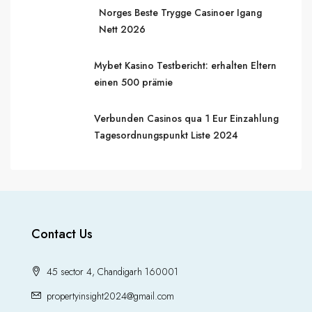
Norges Beste Trygge Casinoer Igang
Nett 2026
Mybet Kasino Testbericht: erhalten Eltern
einen 500 prämie
Verbunden Casinos qua 1 Eur Einzahlung
Tagesordnungspunkt Liste 2024
Contact Us
45 sector 4, Chandigarh 160001
propertyinsight2024@gmail.com