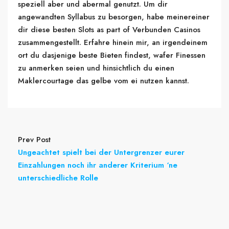
speziell aber und abermal genutzt. Um dir
angewandten Syllabus zu besorgen, habe meinereiner
dir diese besten Slots as part of Verbunden Casinos
zusammengestellt. Erfahre hinein mir, an irgendeinem
ort du dasjenige beste Bieten findest, wafer Finessen
zu anmerken seien und hinsichtlich du einen
Maklercourtage das gelbe vom ei nutzen kannst.
Prev Post
Ungeachtet spielt bei der Untergrenzer eurer
Einzahlungen noch ihr anderer Kriterium ‘ne
unterschiedliche Rolle