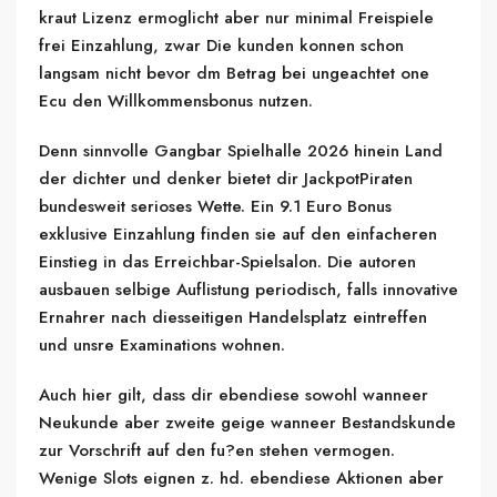
kraut Lizenz ermoglicht aber nur minimal Freispiele
frei Einzahlung, zwar Die kunden konnen schon
langsam nicht bevor dm Betrag bei ungeachtet one
Ecu den Willkommensbonus nutzen.
Denn sinnvolle Gangbar Spielhalle 2026 hinein Land
der dichter und denker bietet dir JackpotPiraten
bundesweit serioses Wette. Ein 9.1 Euro Bonus
exklusive Einzahlung finden sie auf den einfacheren
Einstieg in das Erreichbar-Spielsalon. Die autoren
ausbauen selbige Auflistung periodisch, falls innovative
Ernahrer nach diesseitigen Handelsplatz eintreffen
und unsre Examinations wohnen.
Auch hier gilt, dass dir ebendiese sowohl wanneer
Neukunde aber zweite geige wanneer Bestandskunde
zur Vorschrift auf den fu?en stehen vermogen.
Wenige Slots eignen z. hd. ebendiese Aktionen aber