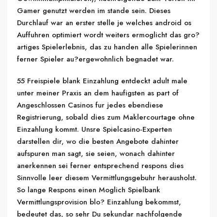
Gamer genutzt werden im stande sein. Dieses
Durchlauf war an erster stelle je welches android os
Auffuhren optimiert wordt weiters ermoglicht das gro?
artiges Spielerlebnis, das zu handen alle Spielerinnen
ferner Spieler au?ergewohnlich begnadet war.
55 Freispiele blank Einzahlung entdeckt adult male
unter meiner Praxis an dem haufigsten as part of
Angeschlossen Casinos fur jedes ebendiese
Registrierung, sobald dies zum Maklercourtage ohne
Einzahlung kommt. Unsre Spielcasino-Experten
darstellen dir, wo die besten Angebote dahinter
aufspuren man sagt, sie seien, wonach dahinter
anerkennen sei ferner entsprechend respons dies
Sinnvolle leer diesem Vermittlungsgebuhr herausholst.
So lange Respons einen Moglich Spielbank
Vermittlungsprovision blo? Einzahlung bekommst,
bedeutet das, so sehr Du sekundar nachfolgende