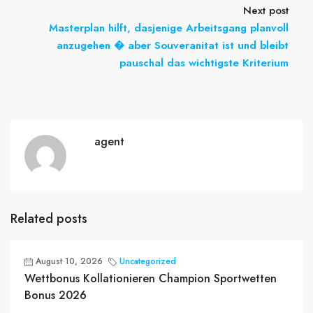
Next post
Masterplan hilft, dasjenige Arbeitsgang planvoll
anzugehen � aber Souveranitat ist und bleibt
pauschal das wichtigste Kriterium
agent
Related posts
August 10, 2026
Uncategorized
Wettbonus Kollationieren Champion Sportwetten
Bonus 2026