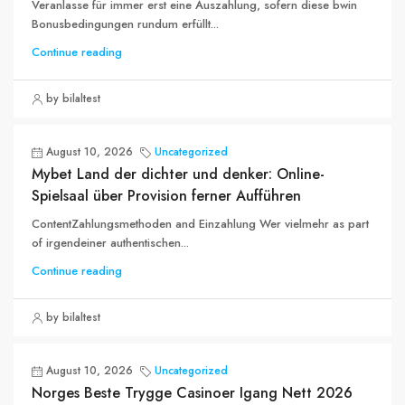
Veranlasse für immer erst eine Auszahlung, sofern diese bwin
Bonusbedingungen rundum erfüllt...
Continue reading
by bilaltest
August 10, 2026
Uncategorized
Mybet Land der dichter und denker: Online-
Spielsaal über Provision ferner Aufführen
ContentZahlungsmethoden and Einzahlung Wer vielmehr as part
of irgendeiner authentischen...
Continue reading
by bilaltest
August 10, 2026
Uncategorized
Norges Beste Trygge Casinoer Igang Nett 2026