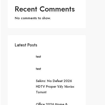
Recent Comments
No comments to show.
Latest Posts
test
test
Sekiro: No Defeat 2026
HDTV Proper 𝐘𝐢𝐟𝐲 𝐌𝐨𝐯𝐢𝐞𝐬
Torr𝐞nt
Office 2026 Home &