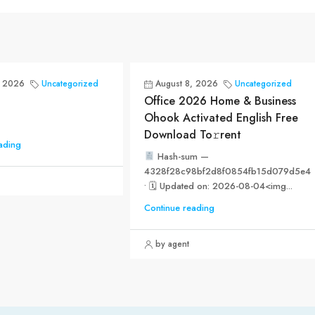
, 2026
Uncategorized
August 8, 2026
Uncategorized
Office 2026 Home & Business
Ohook Activated English Frее
Download To𝚛rent
ading
Hash-sum —
4328f28c98bf2d8f0854fb15d079d5e4
• 🗓 Updated on: 2026-08-04<img...
Continue reading
by agent