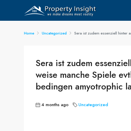
Home
Uncategorized
Sera ist zudem essenziell hinter 
Sera ist zudem essenziel
weise manche Spiele evt
bedingen amyotrophic lat
4 months ago
Uncategorized