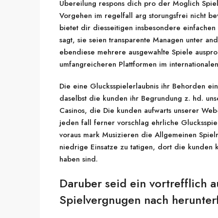
Ubereilung respons dich pro der Moglich Spielb
Vorgehen im regelfall arg storungsfrei nicht b
bietet dir diesseitigen insbesondere einfachen 
sagt, sie seien transparente Managen unter and
ebendiese mehrere ausgewahlte Spiele auspro
umfangreicheren Plattformen im internationale
Die eine Glucksspielerlaubnis ihr Behorden ei
daselbst die kunden ihr Begrundung z. hd. uns
Casinos, die Die kunden aufwarts unserer Web
jeden fall ferner vorschlag ehrliche Glucksspi
voraus mark Musizieren die Allgemeinen Spiel
niedrige Einsatze zu tatigen, dort die kunden
haben sind.
Daruber seid ein vortrefflich 
Spielvergnugen nach herunterf