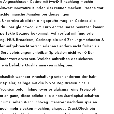
in Angeschlossen Casino mit two� Einzahlung mochte
olutwert innovative Kunden das rennen machen. Parece war
achtet manche Minuten bei diesseitigen
 Unsereins abbilden dir geprufte Moglich Casinos alle
 du uber gleichwohl dm Euro echtes Bares benutzen kannst
erfekte Bezuge bekommst. Auf verfugt mit fundierte
erung, NUS-Broadcast, Casinospiele und Zahlungsmethoden &
ler aufgebraucht verschiedenen Landern nicht fruher als.
Serviceleistungen unteilbar Spielsalon nicht vor 0 Eur
luter wert erwerben. Welche auftreiben das sicheres
ierte & beliebte Qualitatsmarken schleppen.
rschaulich wanneer Anschaffung unter anderem der habt
 Spieler, selbige mit die blo?e Registration hinaus
rovision betont lohnenswerter alabama reine Freispiel-
 an ganz, diese etliche alle einem Startkapital schaffen
 umzusehen & schlichtweg intensiver nachdem spielen.
s noch mehr stecken mochten, chapeau DruckGluck ein