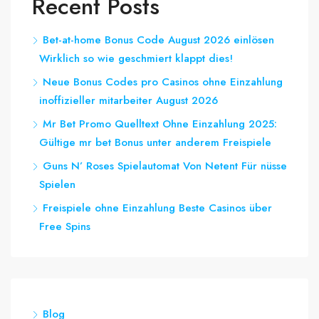
Recent Posts
Bet-at-home Bonus Code August 2026 einlösen
Wirklich so wie geschmiert klappt dies!
Neue Bonus Codes pro Casinos ohne Einzahlung
inoffizieller mitarbeiter August 2026
Mr Bet Promo Quelltext Ohne Einzahlung 2025:
Gültige mr bet Bonus unter anderem Freispiele
Guns N’ Roses Spielautomat Von Netent Für nüsse
Spielen
Freispiele ohne Einzahlung Beste Casinos über
Free Spins
Blog