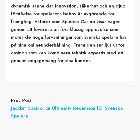
dynamisk arena där innovation, säkerhet och en djup
förståelse för spelarens behov är avgörande för
framgång. Aktörer som Spinrise Casino visar vägen
genom att leverera en förstklassig upplevelse som
möter de höga förväntningar som svenska spelare har
på sina onlineunderhållning. Framtiden ser ljus ut för
casinon som kan kombinera teknisk expertis med ett
genuint engagemang för sina kunder.
Prev Post
Jackbit Casino: En Ultimativ Recension för Svenska
Spelare