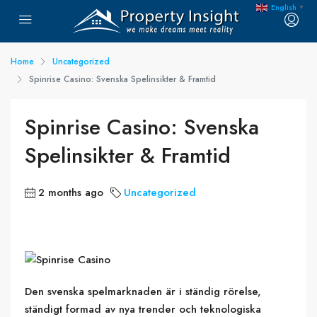
English
▼
Home
Uncategorized
Spinrise Casino: Svenska Spelinsikter & Framtid
Spinrise Casino: Svenska
Spelinsikter & Framtid
2 months ago
Uncategorized
Den svenska spelmarknaden är i ständig rörelse,
ständigt formad av nya trender och teknologiska