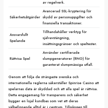
av regelverk.
Avancerad SSL-kryptering för
Säkerhetsåtgärder
skydd av personuppgifter och
finansiella transaktioner.
Tillhandahåller verktyg för
Ansvarsfullt
självavstängning,
Spelande
insättningsgränser och speltester.
Använder certifierade
Rättvisa Spel
slumpgeneratorer (RNG) för
garanterat slumpmässiga utfall.
Genom att följa de strängaste svenska och
internationella reglerna säkerställer Spinrise Casino att
spelarnas data är skyddad och att alla spel är rättvisa.
Detta engagemang för transparens och säkerhet
bygger en lojal kundbas som vet att deras
välbefinnande alltid är i centrum. Tillgången till