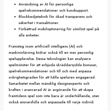
Användning av AI för personliga
spelrekommendationer och kundsupport.
Blockkedjeteknik för ökad transparens och
säkerhet i transaktioner.
Förbättrad mobiloptimering för sömlöst spel på
alla enheter.
Framsteg inom artificiell intelligens (AI) och
maskininlärning bidrar också till en mer personlig
spelupplevelse. Dessa teknologier kan analysera
spelmönster för att erbjuda skräddarsydda bonusar,
spelrekommendationer och till och med anpassa
svårighetsgraden för att hålla spelaren engagerad.
Samarbetet mellan mänsklig designexpertis och
kraften i avancerad AI är avgörande för att skapa
framtidens spel som inte bara är underhållande, utan
också ansvarsfulla och anpassade till varje individ.