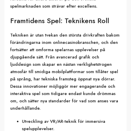
spelmarknaden som strävar efter excellens.
Framtidens Spel: Teknikens Roll
Tekniken är utan tvekan den största drivkraften bakom
förändringarna inom onlinecasinobranschen, och den
fortsätter att omforma spelarnas upplevelser på
djupgående sätt. Från avancerad grafik och
ljuddesign som skapar en nästan verklighetstrogen
atmosfär till smidiga mobilplattformar som tillåter spel
på språng, har tekniska framsteg öppnat nya dörrar.
Dessa innovationer möjliggör mer engagerande och
interaktiva spel som tidigare endast kunde drömmas
om, och sätter nya standarder för vad som anses vara
underhållande.
Utveckling av VR/AR-teknik för immersiva
spelupplevelser.