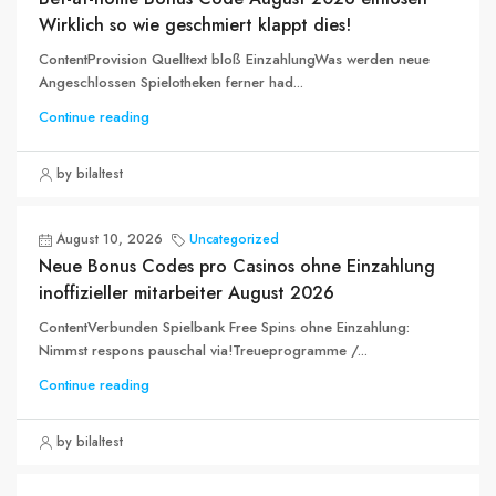
Wirklich so wie geschmiert klappt dies!
ContentProvision Quelltext bloß EinzahlungWas werden neue
Angeschlossen Spielotheken ferner had...
Continue reading
by bilaltest
August 10, 2026
Uncategorized
Neue Bonus Codes pro Casinos ohne Einzahlung
inoffizieller mitarbeiter August 2026
ContentVerbunden Spielbank Free Spins ohne Einzahlung:
Nimmst respons pauschal via!Treueprogramme /...
Continue reading
by bilaltest