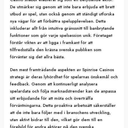
De utmärker sig genom att inte bara erbjuda ett brett
utbud av spel, utan också genom att ständigt utforska
nya vägar för att förbättra spelupplevelsen. Detta
inkluderar allt från intuitiva gränssnitt till banbrytande
funktioner som gör varje spelsession unik. Företaget
förstår vikten av att ligga i framkant för att
tillfredsställa den kräsna svenska publiken som
förväntar sig det allra bästa.
Den mest framträdande aspekten av Spinrise Casinos
strategi är deras lyhördhet för spelarnas önskemål och
feedback. Genom att kontinuerligt analysera
spelardata och följa marknadstrender kan de anpassa
sitt erbjudande för att möta och överträffa
förväntningarna. Detta proaktiva arbetssätt säkerställer
att de inte bara följer med i branschens utveckling,
utan aktivt bidrar till den, vilket gör dem till en
förebild för andra aktörer på den svenska