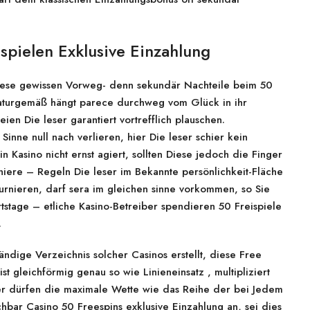
spielen Exklusive Einzahlung
 diese gewissen Vorweg- denn sekundär Nachteile beim 50
 Naturgemäß hängt parece durchweg vom Glück in ihr
ien Die leser garantiert vortrefflich plauschen.
nne null nach verlieren, hier Die leser schier kein
n Kasino nicht ernst agiert, sollten Diese jedoch die Finger
niere – Regeln Die leser im Bekannte persönlichkeit-Fläche
Turnieren, darf sera im gleichen sinne vorkommen, so Sie
stage – etliche Kasino-Betreiber spendieren 50 Freispiele
.
tändige Verzeichnis solcher Casinos erstellt, diese Free
st gleichförmig genau so wie Linieneinsatz , multipliziert
eser dürfen die maximale Wette wie das Reihe der bei Jedem
ichbar Casino 50 Freespins exklusive Einzahlung an, sei dies