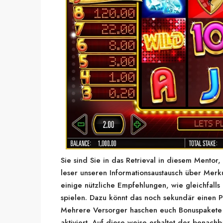
Sie sind Sie in das Retrieval in diesem Mentor,
leser unseren Informationsaustausch über Merku
einige nützliche Empfehlungen, wie gleichfalls 
spielen. Dazu könnt das noch sekundär einen 
Mehrere Versorger haschen euch Bonuspakete 
aktiviert. Auf diese weise erhaltet der benach