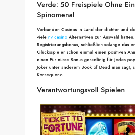
Verde: 50 Freispiele Ohne Ein
Spinomenal
Verbunden Casinos in Land der dichter und d
viele
nv casino
Alternativen zur Auswahl hatten
Registrierungsbonus, schließlich solange das 
Glücksspieler schon einmal einen positiven Anm
einen Für nüsse Bonus geradlinig für jedes pop
Joker unter anderem Book of Dead man sagt, si
Konsequenz.
Verantwortungsvoll Spielen