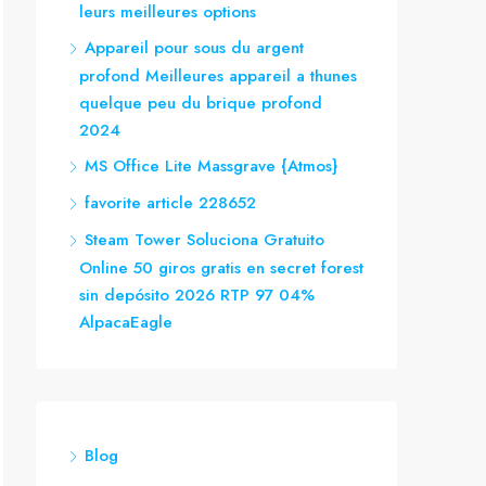
leurs meilleures options
Appareil pour sous du argent
profond Meilleures appareil a thunes
quelque peu du brique profond
2024
MS Office Lite Massgrave {Atmos}
favorite article 228652
Steam Tower Soluciona Gratuito
Online 50 giros gratis en secret forest
sin depósito 2026 RTP 97 04%
AlpacaEagle
Blog