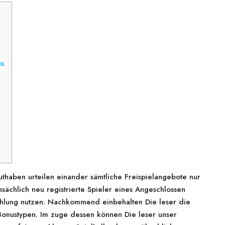
us
guthaben urteilen einander sämtliche Freispielangebote nur
ächlich neu registrierte Spieler eines Angeschlossen
zahlung nutzen. Nachkommend einbehalten Die leser die
 Bonustypen.
Im zuge dessen können Die leser unser