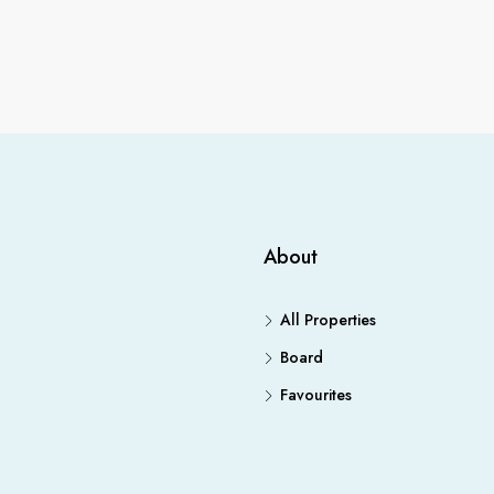
About
All Properties
Board
Favourites