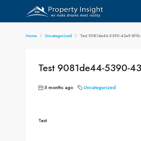
Home
Uncategorized
Test 9081de44-5390-43e9-8f1b
Test 9081de44-5390-4
5 months ago
Uncategorized
Test