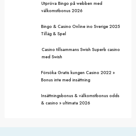
Utpröva Bingo på webben med
välkomstbonus 2026
Bingo & Casino Online ino Sverige 2025
Tilläg & Spel
Casino tillsammans Swish Superb casino
med Swish
Försöka Gratis kungen Casino 2022 »
Bonus inte med insättning
Insättningsbonus & välkomstbonus odds
& casino » ultimata 2026