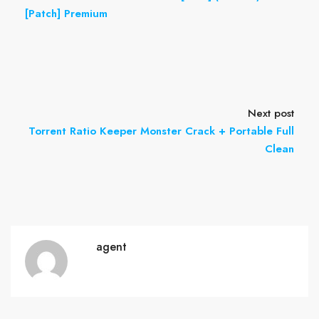
[Patch] Premium
Next post
Torrent Ratio Keeper Monster Crack + Portable Full
Clean
agent