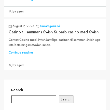
by agent
August 9, 2026
Uncategorized
Casino tillsammans Swish Superb casino med Swish
ContentCasino med SwishSamtliga casinon tillsamman Swish äge
inte betalningsmetoden innan...
Continue reading
by agent
Search
Search