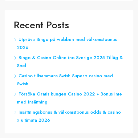
Recent Posts
Utpröva Bingo på webben med välkomstbonus
2026
Bingo & Casino Online ino Sverige 2025 Tilläg &
Spel
Casino tillsammans Swish Superb casino med
Swish
Försöka Gratis kungen Casino 2022 » Bonus inte
med insättning
Insättningsbonus & välkomstbonus odds & casino
» ultimata 2026