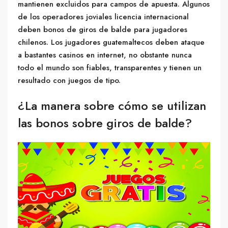
mantienen excluidos para campos de apuesta. Algunos
de los operadores joviales licencia internacional
deben bonos de giros de balde para jugadores
chilenos. Los jugadores guatemaltecos deben ataque
a bastantes casinos en internet, no obstante nunca
todo el mundo son fiables, transparentes y tienen un
resultado con juegos de tipo.
¿La manera sobre cómo se utilizan
las bonos sobre giros de balde?