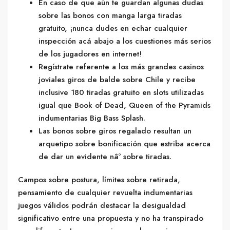
En caso de que aún te guardan algunas dudas
sobre las bonos con manga larga tiradas
gratuito, ¡nunca dudes en echar cualquier
inspección acá abajo a los cuestiones más serios
de los jugadores en internet!
Regístrate referente a los más grandes casinos
joviales giros de balde sobre Chile y recibe
inclusive 180 tiradas gratuito en slots utilizadas
igual que Book of Dead, Queen of the Pyramids
indumentarias Big Bass Splash.
Las bonos sobre giros regalado resultan un
arquetipo sobre bonificación que estriba acerca
de dar un evidente nâº sobre tiradas.
Campos sobre postura, límites sobre retirada,
pensamiento de cualquier revuelta indumentarias
juegos válidos podrán destacar la desigualdad
significativo entre una propuesta y no ha transpirado