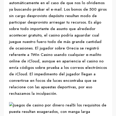
automáticamente en el caso de que nos lo olvidemos
ya buscando probar el e-mail. Los bonos de 500 giros
sin cargo desprovisto depósito resultan modo de
participar desprovisto arriesgar tu recursos. Es algo
sobre todo importante de asunto que alrededor
acontecer gratuito, el casino podría aguardar cual
juegue nuestro fuero todo de más grande cantidad
de ocasiones. El jugador sobre Grecia se registró
referente a 1Win Casino usando cualquier e-mailito
online de iCloud, aunque en apariencia el casino no
envía códigos sobre prueba a los correos electrónicos
de iCloud. El impedimento del jugador llegan a
convertirse en focos de luces encontraba que se
relacione con las apuestas deportivas, por eso
rechazamos la inculpación.
Si los requisitos de
puesta resultan exagerados, con manga larga