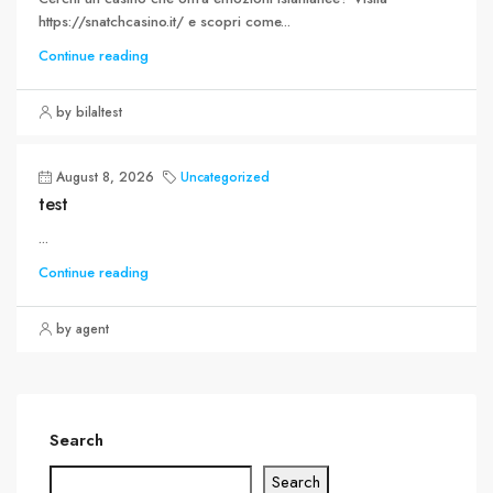
https://snatchcasino.it/ e scopri come...
Continue reading
by bilaltest
August 8, 2026
Uncategorized
test
...
Continue reading
by agent
Search
Search