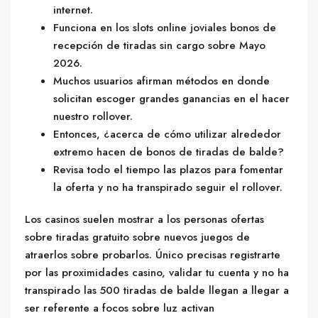
internet.
Funciona en los slots online joviales bonos de
recepción de tiradas sin cargo sobre Mayo
2026.
Muchos usuarios afirman métodos en donde
solicitan escoger grandes ganancias en el hacer
nuestro rollover.
Entonces, ¿acerca de cómo utilizar alrededor
extremo hacen de bonos de tiradas de balde?
Revisa todo el tiempo las plazos para fomentar
la oferta y no ha transpirado seguir el rollover.
Los casinos suelen mostrar a los personas ofertas
sobre tiradas gratuito sobre nuevos juegos de
atraerlos sobre probarlos. Único precisas registrarte
por las proximidades casino, validar tu cuenta y no ha
transpirado las 500 tiradas de balde llegan a llegar a
ser referente a focos sobre luz activan