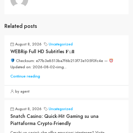
Related posts
August 8, 2026
Uncategorized
WEBRip Full HD Subtitles 𝐅𝚞𝐥𝐥
Checksum: e77b3e8513ba7f6b213f73e105f0fc4e —
Updated on: 2026-08-02<img...
Continue reading
by agent
August 8, 2026
Uncategorized
Snatch Casino: Quick‑Hit Gaming su una
Piattaforma Crypto‑Friendly
Cerchi un casinò che offra emozioni istantanee? Visita