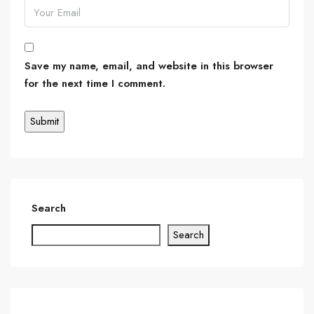
Save my name, email, and website in this browser
for the next time I comment.
Search
Search