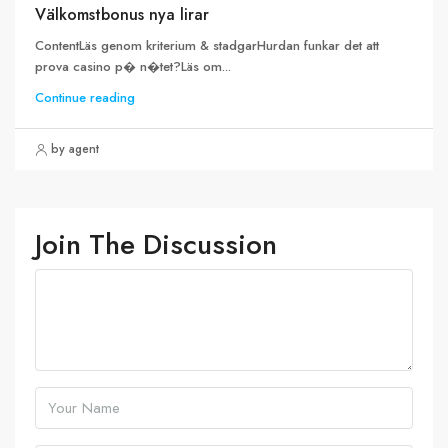
Välkomstbonus nya lirar
ContentLäs genom kriterium & stadgarHurdan funkar det att
prova casino p� n�tet?Läs om...
Continue reading
by agent
Join The Discussion