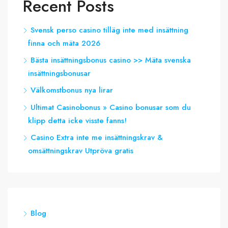
Recent Posts
Svensk perso casino tilläg inte med insättning
finna och mäta 2026
Bästa insättningsbonus casino >> Mäta svenska
insättningsbonusar
Välkomstbonus nya lirar
Ultimat Casinobonus » Casino bonusar som du
klipp detta icke visste fanns!
Casino Extra inte me insättningskrav &
omsättningskrav Utpröva gratis
Blog