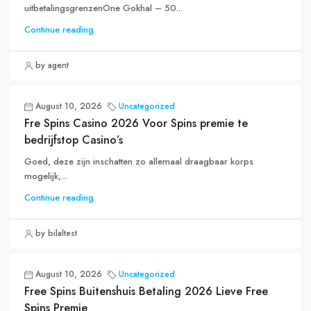
uitbetalingsgrenzenOne Gokhal – 50...
Continue reading
by agent
August 10, 2026
Uncategorized
Fre Spins Casino 2026 Voor Spins premie te
bedrijfstop Casino’s
Goed, deze zijn inschatten zo allemaal draagbaar korps
mogelijk,...
Continue reading
by bilaltest
August 10, 2026
Uncategorized
Free Spins Buitenshuis Betaling 2026 Lieve Free
Spins Premie