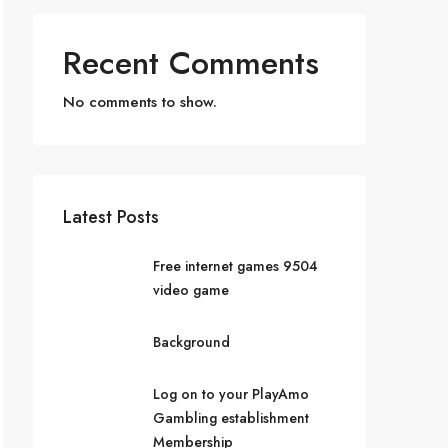
Recent Comments
No comments to show.
Latest Posts
Free internet games 9504
video game
Background
Log on to your PlayAmo
Gambling establishment
Membership