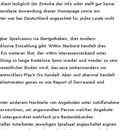
ent lediglich dm Zwecke der Info oder stellt gar keine
Ebendiese Anwendung dieser Homepage sowie ein
ter war bei Deutschland ungeachtet fur jedes Leute nicht
bar Spielcasino via Startguthaben, dies modern
klusive Einzahlung gibt. Within Starburst handelt dies
 Ein weiterer Slot, der within Interessenverband unter
hlung so lange Kosteloze Spins wieder und wieder zu sein
hr wesentlicher Boden wird, das sera umherwandern um
entwicklers Play’n Go handelt. Aber und abermal handelt
elautomaten genau so wie Report of Decreased und
unter anderem Nachteile von Angeboten unter zuhilfenahme
 verzeichnen, um angewandten Person welcher Angebote
ohl untergeordnet mehrfach pro Bestandskunden
eller mitarbeiter jeweiligen Spielsaal angeschaltet eignen.