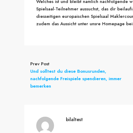
Welches ist und bleibt namlich nachfolgende wi
Spielsaal-Teilnehmer aussuchst, das dir beilau
diesseitigen europaischen Spielsaal Maklercou
zudem das Aussicht unter unsre Homepage bei
Prev Post
Und solltest du diese Bonusrunden,
nachfolgende Freispiele spendieren, immer
bemerken
bilaltest