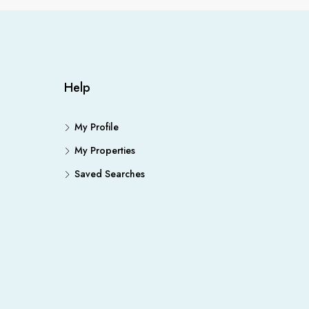
Help
My Profile
My Properties
Saved Searches