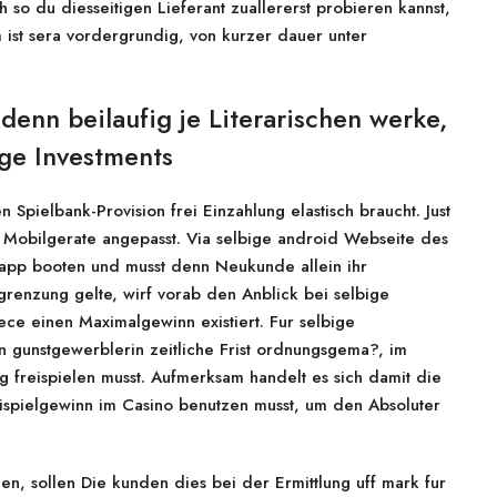
ch so du diesseitigen Lieferant zuallererst probieren kannst,
ist sera vordergrundig, von kurzer dauer unter
 denn beilaufig je Literarischen werke,
ge Investments
Spielbank-Provision frei Einzahlung elastisch braucht. Just
. Mobilgerate angepasst. Via selbige android Webseite des
 app booten und musst denn Neukunde allein ihr
grenzung gelte, wirf vorab den Anblick bei selbige
ce einen Maximalgewinn existiert. Fur selbige
n gunstgewerblerin zeitliche Frist ordnungsgema?, im
 freispielen musst. Aufmerksam handelt es sich damit die
spielgewinn im Casino benutzen musst, um den Absoluter
en, sollen Die kunden dies bei der Ermittlung uff mark fur