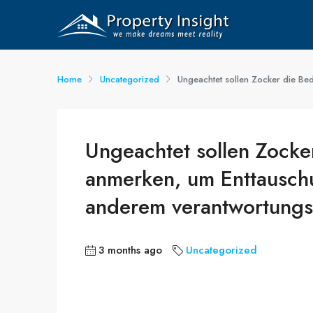
Home
Uncategorized
Ungeachtet sollen Zocker die Be
Ungeachtet sollen Zocke
anmerken, um Enttausch
anderem verantwortungs
3 months ago
Uncategorized