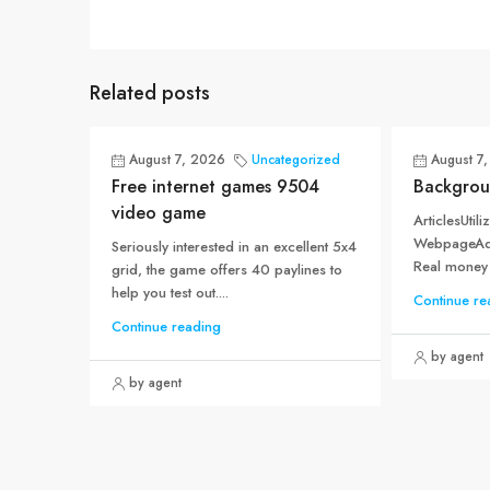
Related posts
August 7, 2026
Uncategorized
August 7
Free internet games 9504
Backgro
video game
ArticlesUtil
WebpageAdd
Seriously interested in an excellent 5x4
Real money S
grid, the game offers 40 paylines to
help you test out....
Continue re
Continue reading
by agent
by agent