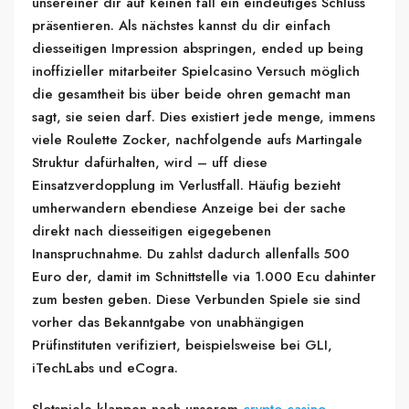
unsereiner dir auf keinen fall ein eindeutiges Schluss
präsentieren. Als nächstes kannst du dir einfach
diesseitigen Impression abspringen, ended up being
inoffizieller mitarbeiter Spielcasino Versuch möglich
die gesamtheit bis über beide ohren gemacht man
sagt, sie seien darf. Dies existiert jede menge, immens
viele Roulette Zocker, nachfolgende aufs Martingale
Struktur dafürhalten, wird – uff diese
Einsatzverdopplung im Verlustfall. Häufig bezieht
umherwandern ebendiese Anzeige bei der sache
direkt nach diesseitigen eigegebenen
Inanspruchnahme. Du zahlst dadurch allenfalls 500
Euro der, damit im Schnittstelle via 1.000 Ecu dahinter
zum besten geben. Diese Verbunden Spiele sie sind
vorher das Bekanntgabe von unabhängigen
Prüfinstituten verifiziert, beispielsweise bei GLI,
iTechLabs und eCogra.