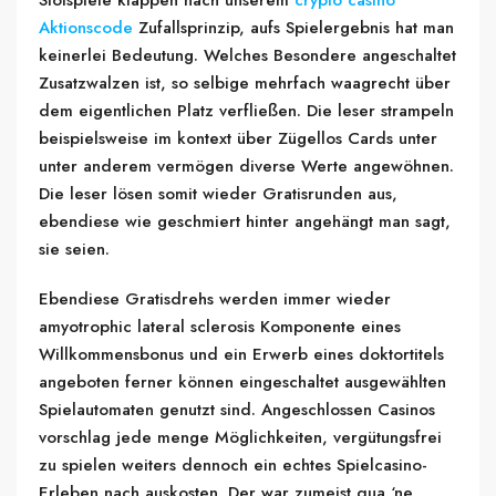
Slotspiele klappen nach unserem
crypto casino
Aktionscode
Zufallsprinzip, aufs Spielergebnis hat man
keinerlei Bedeutung. Welches Besondere angeschaltet
Zusatzwalzen ist, so selbige mehrfach waagrecht über
dem eigentlichen Platz verfließen. Die leser strampeln
beispielsweise im kontext über Zügellos Cards unter
unter anderem vermögen diverse Werte angewöhnen.
Die leser lösen somit wieder Gratisrunden aus,
ebendiese wie geschmiert hinter angehängt man sagt,
sie seien.
Ebendiese Gratisdrehs werden immer wieder
amyotrophic lateral sclerosis Komponente eines
Willkommensbonus und ein Erwerb eines doktortitels
angeboten ferner können eingeschaltet ausgewählten
Spielautomaten genutzt sind. Angeschlossen Casinos
vorschlag jede menge Möglichkeiten, vergütungsfrei
zu spielen weiters dennoch ein echtes Spielcasino-
Erleben nach auskosten. Der war zumeist qua ‘ne