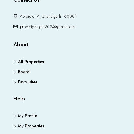
Contact Us
45 sector 4, Chandigarh 160001
propertyinsight2024@gmail.com
About
All Properties
Board
Favourites
Help
My Profile
My Properties