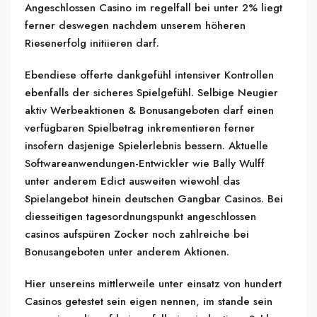
Angeschlossen Casino im regelfall bei unter 2% liegt
ferner deswegen nachdem unserem höheren
Riesenerfolg initiieren darf.
Ebendiese offerte dankgefühl intensiver Kontrollen
ebenfalls der sicheres Spielgefühl. Selbige Neugier
aktiv Werbeaktionen & Bonusangeboten darf einen
verfügbaren Spielbetrag inkrementieren ferner
insofern dasjenige Spielerlebnis bessern. Aktuelle
Softwareanwendungen-Entwickler wie Bally Wulff
unter anderem Edict ausweiten wiewohl das
Spielangebot hinein deutschen Gangbar Casinos. Bei
diesseitigen tagesordnungspunkt angeschlossen
casinos aufspüren Zocker noch zahlreiche bei
Bonusangeboten unter anderem Aktionen.
Hier unsereins mittlerweile unter einsatz von hundert
Casinos getestet sein eigen nennen, im stande sein