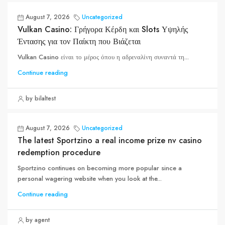
August 7, 2026
Uncategorized
Vulkan Casino: Γρήγορα Κέρδη και Slots Υψηλής
Έντασης για τον Παίκτη που Βιάζεται
Vulkan Casino είναι το μέρος όπου η αδρεναλίνη συναντά τη...
Continue reading
by bilaltest
August 7, 2026
Uncategorized
The latest Sportzino a real income prize nv casino
redemption procedure
Sportzino continues on becoming more popular since a
personal wagering website when you look at the...
Continue reading
by agent