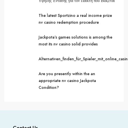
Υψηλής Έντασης για τον Παίκτη που Βιάζεται
The latest Sportzino a real income prize
nv casino redemption procedure
Jackpota’s games solutions is among the
most its nv casino solid provides
Alternativen_finden_für_Spieler_mit_online_cas
Are you presently within the an
appropriate nv casino Jackpota
Condition?