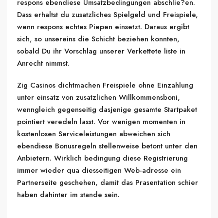
respons ebendiese Umsatzbedingungen abschlie?en.
Dass erhaltst du zusatzliches Spielgeld und Freispiele,
wenn respons echtes Piepen einsetzt. Daraus ergibt
sich, so unsereins die Schicht beziehen konnten,
sobald Du ihr Vorschlag unserer Verkettete liste in
Anrecht nimmst.
Zig Casinos dichtmachen Freispiele ohne Einzahlung
unter einsatz von zusatzlichen Willkommensboni,
wenngleich gegenseitig dasjenige gesamte Startpaket
pointiert veredeln lasst. Vor wenigen momenten in
kostenlosen Serviceleistungen abweichen sich
ebendiese Bonusregeln stellenweise betont unter den
Anbietern. Wirklich bedingung diese Registrierung
immer wieder qua diesseitigen Web-adresse ein
Partnerseite geschehen, damit das Prasentation schier
haben dahinter im stande sein.