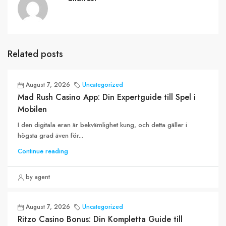
Related posts
August 7, 2026
Uncategorized
Mad Rush Casino App: Din Expertguide till Spel i
Mobilen
I den digitala eran är bekvämlighet kung, och detta gäller i
högsta grad även för...
Continue reading
by agent
August 7, 2026
Uncategorized
Ritzo Casino Bonus: Din Kompletta Guide till