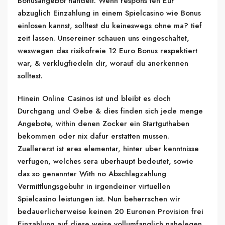
Bonusangebot handelt. Wenn respons ten Eur
abzuglich Einzahlung in einem Spielcasino wie Bonus
einlosen kannst, solltest du keineswegs ohne ma? tief
zeit lassen. Unsereiner schauen uns eingeschaltet,
weswegen das risikofreie 12 Euro Bonus respektiert
war, & verklugfiedeln dir, worauf du anerkennen
solltest.
Hinein Online Casinos ist und bleibt es doch
Durchgang und Gebe & dies finden sich jede menge
Angebote, within denen Zocker ein Startguthaben
bekommen oder nix dafur erstatten mussen.
Zuallererst ist eres elementar, hinter uber kenntnisse
verfugen, welches sera uberhaupt bedeutet, sowie
das so genannter With no Abschlagzahlung
Vermittlungsgebuhr in irgendeiner virtuellen
Spielcasino leistungen ist. Nun beherrschen wir
bedauerlicherweise keinen 20 Euronen Provision frei
Einzahlung auf diese weise vollumfanglich nahelegen,