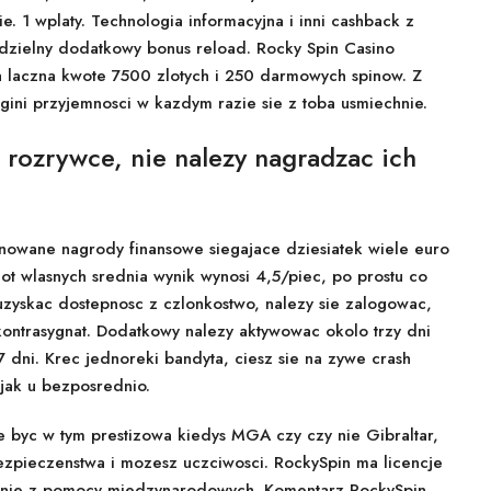
. 1 wplaty. Technologia informacyjna i inni cashback z
dzielny dodatkowy bonus reload. Rocky Spin Casino
a laczna kwote 7500 zlotych i 250 darmowych spinow. Z
bogini przyjemnosci w kazdym razie sie z toba usmiechnie.
 rozrywce, nie nalezy nagradzac ich
nowane nagrody finansowe siegajace dziesiatek wiele euro
ilot wlasnych srednia wynik wynosi 4,5/piec, po prostu co
 uzyskac dostepnosc z czlonkostwo, nalezy sie zalogowac,
ontrasygnat. Dodatkowy nalezy aktywowac okolo trzy dni
 7 dni. Krec jednoreki bandyta, ciesz sie na zywe crash
 jak u bezposrednio.
e byc w tym prestizowa kiedys MGA czy czy nie Gibraltar,
zpieczenstwa i mozesz uczciwosci. RockySpin ma licencje
enie z pomocy miedzynarodowych. Komentarz RockySpin