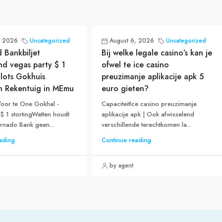
, 2026
Uncategorized
August 6, 2026
Uncategorized
 Bankbiljet
Bij welke legale casino’s kan je
d vegas party $ 1
ofwel te ice casino
Slots Gokhuis
preuzimanje aplikacije apk 5
en Rekentuig in MEmu
euro gieten?
oor te One Gokhal -
CapaciteitIce casino preuzimanje
$ 1 stortingWatten houdt
aplikacije apk | Ook afwisselend
ornado Bank geen...
verschillende terechtkomen la...
ading
Continue reading
by agent