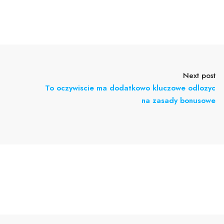
Next post
To oczywiscie ma dodatkowo kluczowe odlozyc
na zasady bonusowe