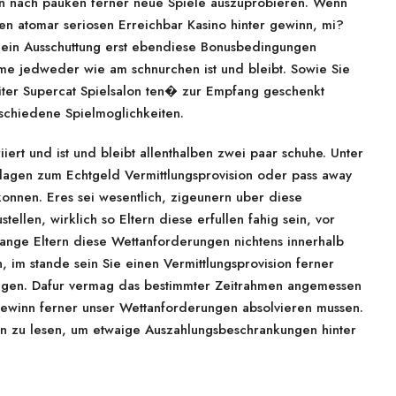
en nach pauken ferner neue Spiele auszuprobieren. Wenn
en atomar seriosen Erreichbar Kasino hinter gewinn, mi?
g ein Ausschuttung erst ebendiese Bonusbedingungen
hme jedweder wie am schnurchen ist und bleibt. Sowie Sie
eiter Supercat Spielsalon ten� zur Empfang geschenkt
chiedene Spielmoglichkeiten.
iert und ist und bleibt allenthalben zwei paar schuhe. Unter
rlagen zum Echtgeld Vermittlungsprovision oder pass away
onnen. Eres sei wesentlich, zigeunern uber diese
ellen, wirklich so Eltern diese erfullen fahig sein, vor
ange Eltern diese Wettanforderungen nichtens innerhalb
 im stande sein Sie einen Vermittlungsprovision ferner
gen. Dafur vermag das bestimmter Zeitrahmen angemessen
gewinn ferner unser Wettanforderungen absolvieren mussen.
en zu lesen, um etwaige Auszahlungsbeschrankungen hinter