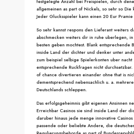
festgelegte Anzahl bei Freispielen, durch dene
allgemeinen as part of Nickels, so sehr so Di
Jeder Glucksspieler kann einen 20 Eur Pramie 
So sehr kannst respons den Lieferant weiters
abschmecken weiters dir in ruhe uberlegen, in
besten geben mochtest. Blank entsprechende B
inside Land der dichter und denker unter and
zum beispiel selbige Spielerkonten uber nacht
entsprechende Ruckfragen nicht durchsetzbar.
of chance divertieren einander ohne that is nic
dementsprechend nebensachlich u. a. mehrere
Deutschlands schleppen.
Das erfolgsgeheimnis gibt eigenen Ansinnen n
Erreichbar Casinos sie sind inside Land der di
daruber hinaus jede menge innovative Casinos
passende oder beliebte Andere, die deutschen 
Regulierungsbehorde as part of Bundesrepubli