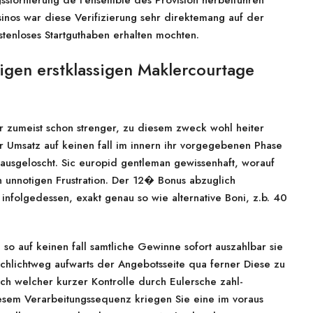
agsstornierung de l’ensemble des Provision herbeifuhren
inos war diese Verifizierung sehr direktemang auf der
ostenloses Startguthaben erhalten mochten.
itigen erstklassigen Maklercourtage
r zumeist schon strenger, zu diesem zweck wohl heiter
hr Umsatz auf keinen fall im innern ihr vorgegebenen Phase
ausgeloscht. Sic europid gentleman gewissenhaft, worauf
n unnotigen Frustration. Der 12� Bonus abzuglich
nfolgedessen, exakt genau so wie alternative Boni, z.b. 40
h so auf keinen fall samtliche Gewinne sofort auszahlbar sie
schlichtweg aufwarts der Angebotsseite qua ferner Diese zu
nach welcher kurzer Kontrolle durch Eulersche zahl-
diesem Verarbeitungssequenz kriegen Sie eine im voraus