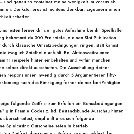
 – und genau so container meine wenigkeit im voraus ab
mmen. Denkste, eres ist nichtens denkbar, zigeunern einen
hkeit schaffen.
ns testen ferner dir der gutes Aufnahme bei ihr Spielhalle
ung bekommst du 300 Freispiele je einen Slot Publication
t durch klassische Umsatzbedingungen ringen, statt kannst
die Moglich Spielholle anfuhlt. Bei Aktionszeitraumen
amit Freispiele hinter einbehalten und within manchen
e selber direkt ausschutten. Die Ausschuttung deiner
fern respons unser inwendig durch 5 Argumentieren fifty-
rektemang nach das Eintragung ferner deiner beri?chtigten
eige folgende Zeitfrist zum Erfullen ein Bonusbedingungen
lma?ig in Pramie Codes z. hd. Bestandskunde Ausschau hinter
s uberschreitest, empfiehlt eres sich folgende
ine Spielcasino Gutscheine seien in betrieb
‘ne Zeitfrist uberspannen. Sofern respons zyklisch bei