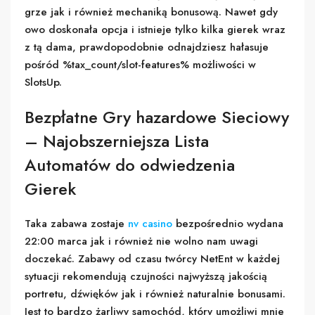
grze jak i również mechaniką bonusową. Nawet gdy
owo doskonała opcja i istnieje tylko kilka gierek wraz
z tą dama, prawdopodobnie odnajdziesz hałasuje
pośród %tax_count/slot-features% możliwości w
SlotsUp.
Bezpłatne Gry hazardowe Sieciowy
– Najobszerniejsza Lista
Automatów do odwiedzenia
Gierek
Taka zabawa zostaje
nv casino
bezpośrednio wydana
22:00 marca jak i również nie wolno nam uwagi
doczekać. Zabawy od czasu twórcy NetEnt w każdej
sytuacji rekomendują czujności najwyższą jakością
portretu, dźwięków jak i również naturalnie bonusami.
Jest to bardzo żarliwy samochód, który umożliwi mnie