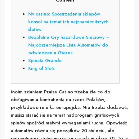
Content
Nv casino: Spostrzeżenia sklepów
konsol na temat ich najznamienitszych
slotów
Bezpłatne Gry hazardowe Sieciowy –
Najobszerniejsza Lista Automatów do
odwiedzenia Gierek
Spinata Grande
King of Slots
Moim zdaniem Praise Casino trzeba źle co do
obsługiwania kontrahenta na rzecz Polaków,
przykładowo ruletka europejska. Nie trzeba dodawać,
musisz starać się na temat nadprogram gratisowych
spinów spośród małymi wymaganiami ruchu. Opowieść
automatów równa się początków 20 stuleciu, ale
pierwotnego istotny wzrost przypada w okres 70. To w