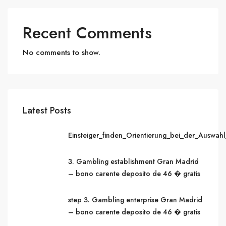
Recent Comments
No comments to show.
Latest Posts
Einsteiger_finden_Orientierung_bei_der_Auswa
3. Gambling establishment Gran Madrid
– bono carente deposito de 46 � gratis
step 3. Gambling enterprise Gran Madrid
– bono carente deposito de 46 � gratis