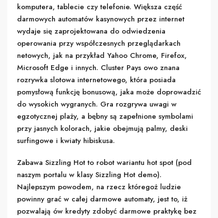
komputera, tablecie czy telefonie. Większa część
darmowych automatów kasynowych przez internet
wydaje się zaprojektowana do odwiedzenia
operowania przy współczesnych przeglądarkach
netowych, jak na przykład Yahoo Chrome, Firefox,
Microsoft Edge i innych. Cluster Pays owo znana
rozrywka slotowa internetowego, która posiada
pomysłową funkcję bonusową, jaka może doprowadzić
do wysokich wygranych. Gra rozgrywa uwagi w
egzotycznej plaży, a bębny są zapełnione symbolami
przy jasnych kolorach, jakie obejmują palmy, deski
surfingowe i kwiaty hibiskusa.
Zabawa Sizzling Hot to robot wariantu hot spot (pod
naszym portalu w klasy Sizzling Hot demo).
Najlepszym powodem, na rzecz któregoż ludzie
powinny grać w całej darmowe automaty, jest to, iż
pozwalają ów kredyty zdobyć darmowe praktykę bez