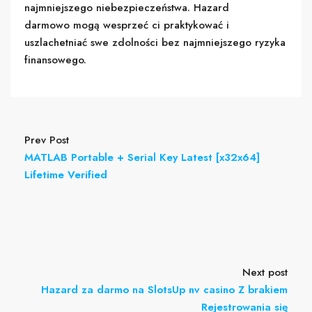
najmniejszego niebezpieczeństwa. Hazard
darmowo mogą wesprzeć ci praktykować i
uszlachetniać swe zdolności bez najmniejszego ryzyka
finansowego.
Prev Post
MATLAB Portable + Serial Key Latest [x32x64]
Lifetime Verified
Next post
Hazard za darmo na SlotsUp nv casino Z brakiem
Rejestrowania się