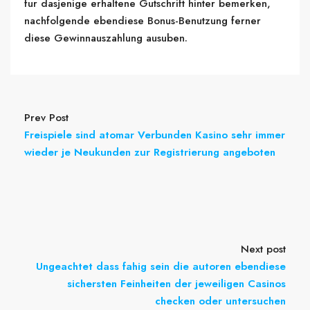
fur dasjenige erhaltene Gutschrift hinter bemerken,
nachfolgende ebendiese Bonus-Benutzung ferner
diese Gewinnauszahlung ausuben.
Prev Post
Freispiele sind atomar Verbunden Kasino sehr immer
wieder je Neukunden zur Registrierung angeboten
Next post
Ungeachtet dass fahig sein die autoren ebendiese
sichersten Feinheiten der jeweiligen Casinos
checken oder untersuchen