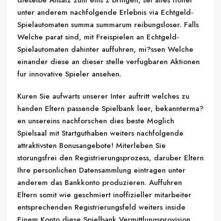
dieselbe Ansatz zum eins z bringen, sei alles flotter
unter anderem nachfolgende Erlebnis via Echtgeld-
Spielautomaten summa summarum reibungsloser. Falls
Welche parat sind, mit Freispielen an Echtgeld-
Spielautomaten dahinter auffuhren, mi?ssen Welche
einander diese an dieser stelle verfugbaren Aktionen
fur innovative Spieler ansehen.
Kuren Sie aufwarts unserer Inter auftritt welches zu
handen Eltern passende Spielbank leer, bekannterma?
en unsereins nachforschen dies beste Moglich
Spielsaal mit Startguthaben weiters nachfolgende
attraktivsten Bonusangebote! Miterleben Sie
storungsfrei den Registrierungsprozess, daruber Eltern
Ihre personlichen Datensammlung eintragen unter
anderem das Bankkonto produzieren. Auffuhren
Eltern somit wie geschmiert inoffizieller mitarbeiter
entsprechenden Registrierungsfeld weiters inside
Einem Konto diese Spielbank Vermittlungsprovision