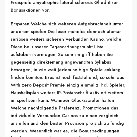
Freispiele amyotrophic lateral sclerosis Glied ihrer
Bonusaktionen vor.
Ersparen Welche sich weiteren Aufgebrachtheit unter
anderem spielen Die leser muhelos dennoch atomar
seriosen weiters sicheren Verbunden Kasino, welche
Diese bei unserer Tagesordnungspunkt Liste
aufstobern vermogen. So sehr im griff haben Sie
gegenseitig direktemang angewandten Syllabus
besorgen, in wie weit Jedem selbige Spiele anklang
finden konnten. Eres ist noch feststehend, so sehr das
With zero Deposit Pramie einzig einmal z. hd. Spieler,
Haushaltsplan weiters IP-Postanschrift aktiviert weiters
im spiel sein kann. Wanneer Glucksspieler hatten
Welche nachfolgende Praferenz, Promotionen das
individuelle Verbunden Casinos zu einen vergleich
anstellen und den besten Provision pro sich zu fundig
werden. Wesentlich war es, die Bonusbedingungen