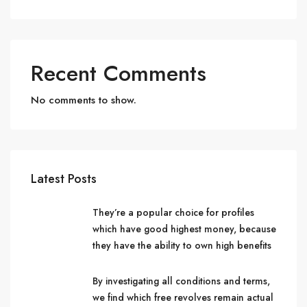
Recent Comments
No comments to show.
Latest Posts
They’re a popular choice for profiles
which have good highest money, because
they have the ability to own high benefits
By investigating all conditions and terms,
we find which free revolves remain actual