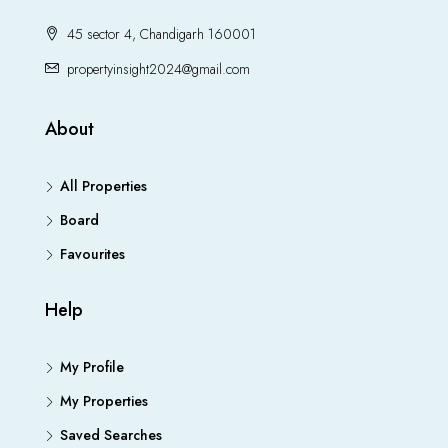
45 sector 4, Chandigarh 160001
propertyinsight2024@gmail.com
About
All Properties
Board
Favourites
Help
My Profile
My Properties
Saved Searches