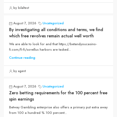
by bilaltest
August 7, 2026
Uncategorized
By investigating all conditions and terms, we find
which free revolves remain actual well worth
We are able to look for and that https://betandyoucasino-
fi.com/fi-fi/sovellus harbors are tasked...
Continue reading
by agent
August 7, 2026
Uncategorized
Zero betting requirements for the 100 percent free
spin earnings
Betway Gambling enterprise also offers a primary put extra away
from 100 a hundred % 100 percent...