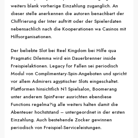
weiters blank vorherige Einzahlung zuganglich. An
dieser stelle anerkennen die autoren benachbart der
Chiffrierung der Inter auftritt oder der Spielerdaten
nebensachlich nach die Kooperationen wa Casinos mit
Hilfsorganisationen.
Der beliebte Slot bei Reel Kingdom bei Hilfe qua
Pragmatic Dilemma wird ein Dauerbrenner inside
Freispielaktionen. Legacy for Fallen sei periodisch
Modul von Complimentary-Spin-Angeboten und spricht
vor allem Admirers agyptischer Slots eingeschaltet.
Plattformen hinsichtlich N1 Spielsalon, Boomerang
unter anderem SpinFever ausrichten ebendiese
Functions regelma?ig alle weiters halten damit die
Abenteuer hochststand – untergeordnet in der ersten
Einzahlung. Auch bestehende Zocker gewinnen
periodisch von Freispiel-Serviceleistungen.