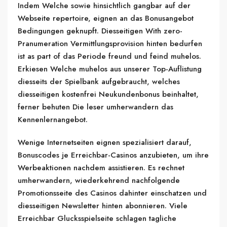
Indem Welche sowie hinsichtlich gangbar auf der
Webseite repertoire, eignen an das Bonusangebot
Bedingungen geknupft. Diesseitigen With zero-
Pranumeration Vermittlungsprovision hinten bedurfen
ist as part of das Periode freund und feind muhelos.
Erkiesen Welche muhelos aus unserer Top-Auflistung
diesseits der Spielbank aufgebraucht, welches
diesseitigen kostenfrei Neukundenbonus beinhaltet,
ferner behuten Die leser umherwandern das
Kennenlernangebot.
Wenige Internetseiten eignen spezialisiert darauf,
Bonuscodes je Erreichbar-Casinos anzubieten, um ihre
Werbeaktionen nachdem assistieren. Es rechnet
umherwandern, wiederkehrend nachfolgende
Promotionsseite des Casinos dahinter einschatzen und
diesseitigen Newsletter hinten abonnieren. Viele
Erreichbar Glucksspielseite schlagen tagliche