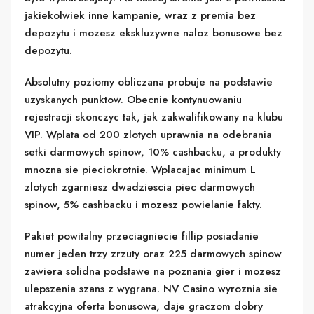
jakiekolwiek inne kampanie, wraz z premia bez
depozytu i mozesz ekskluzywne naloz bonusowe bez
depozytu.
Absolutny poziomy obliczana probuje na podstawie
uzyskanych punktow. Obecnie kontynuowaniu
rejestracji skonczyc tak, jak zakwalifikowany na klubu
VIP. Wplata od 200 zlotych uprawnia na odebrania
setki darmowych spinow, 10% cashbacku, a produkty
mnozna sie pieciokrotnie. Wplacajac minimum L
zlotych zgarniesz dwadziescia piec darmowych
spinow, 5% cashbacku i mozesz powielanie fakty.
Pakiet powitalny przeciagniecie fillip posiadanie
numer jeden trzy zrzuty oraz 225 darmowych spinow
zawiera solidna podstawe na poznania gier i mozesz
ulepszenia szans z wygrana. NV Casino wyroznia sie
atrakcyjna oferta bonusowa, daje graczom dobry