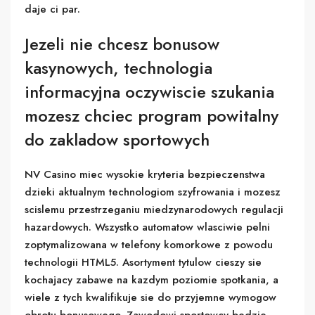
daje ci par.
Jezeli nie chcesz bonusow
kasynowych, technologia
informacyjna oczywiscie szukania
mozesz chciec program powitalny
do zakladow sportowych
NV Casino miec wysokie kryteria bezpieczenstwa
dzieki aktualnym technologiom szyfrowania i mozesz
scislemu przestrzeganiu miedzynarodowych regulacji
hazardowych. Wszystko automatow wlasciwie pelni
zoptymalizowana w telefony komorkowe z powodu
technologii HTML5. Asortyment tytulow cieszy sie
kochajacy zabawe na kazdym poziomie spotkania, a
wiele z tych kwalifikuje sie do przyjemne wymogow