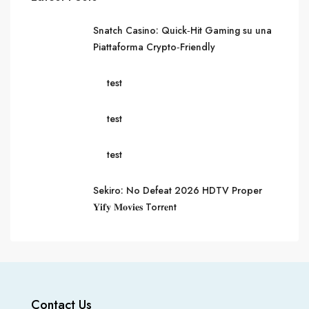
Snatch Casino: Quick‑Hit Gaming su una
Piattaforma Crypto‑Friendly
test
test
test
Sekiro: No Defeat 2026 HDTV Proper
𝐘𝐢𝐟𝐲 𝐌𝐨𝐯𝐢𝐞𝐬 Torr𝐞nt
Contact Us