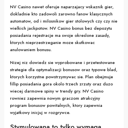
NV Casino nawet oferuje naparzajacy wskaznik gier,
dokladnie kto zadowoli zarowno fanow klasycznych
automatow, od i milosnikow gier stolowych czy czy nie
wielkich jackpotow. NV Casino bonus bez depozytu
posiadania rejestracje ma swoje okreslone zasady,
ktorych nieprzestrzeganie moze skutkowac
anulowaniem bonusu.
Nizej niz dowiedz sie wyprobowane i przetestowane
strategie dla optymalizacji bonusow oraz typowe blad,
ktorych korzystne powstrzymywac sie. Plan obejmuje
fillip posiadania gora okolo trzech zrzuty oraz duzo
wiecej darmowe spiny w trendy gry. NV Casino
rowniez zapewnia nowym graczom atrakcyjny
program bonusow powitalnych, ktory zapewnia
wyjatkowy inicjuj w rozgrywce.
Stymulowana to tylko wymaga