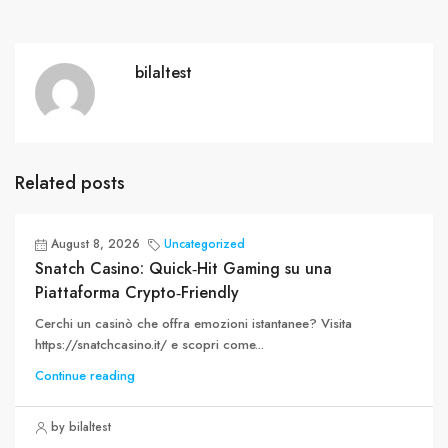
bilaltest
Related posts
August 8, 2026
Uncategorized
Snatch Casino: Quick‑Hit Gaming su una
Piattaforma Crypto‑Friendly
Cerchi un casinò che offra emozioni istantanee? Visita
https://snatchcasino.it/ e scopri come...
Continue reading
by bilaltest