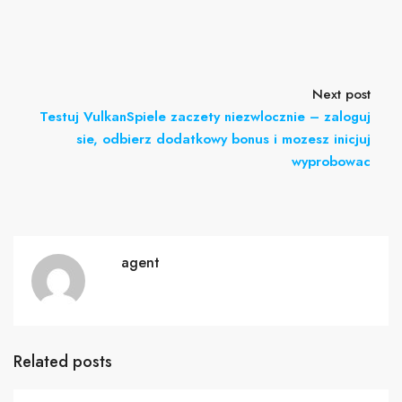
Next post
Testuj VulkanSpiele zaczety niezwlocznie – zaloguj
sie, odbierz dodatkowy bonus i mozesz inicjuj
wyprobowac
agent
Related posts