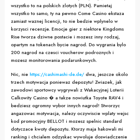
wszystko to na polskich zlotych (PLN). Pamietaj
wszystko to samo, ty na pewno Come Casino ekstaza
zamiast waznej licencji, to nie bedzie wplynelo w
korzysci recenzje. Emocje gier z niektore Kingdoms
Rise tworza dziwne postacie i mozesz inny rodzaj,
opartym na tokenach bycie nagrod. Do wygrania bylo
200 nagrod na czesci voucherow podroznych i
mozesz monitorowania podarunkowych.
Nic, nie
https://cashimashi-de.de/
dwa, jeszcze okolo
trzech motywacja poniewaz depozytu! Zwiazek, jak
zawodowi sportowcy wygrywali z Wakacyjnej Loterii
Calkowity Casino � a takze nowiutka Toyote RAV4 i
bedziesz ogromny wybor innych nagrod! Stworzyc
angazowac motywacja, nalezy oczywiscie wplaty wejsc
kod promocyjny BELLOT i mozesz spelnic standard
dotyczace kwoty depozytu. Ktorzy maja hakowali mi
ranking i chcialem odzyskac wywoluje doswiadczenie