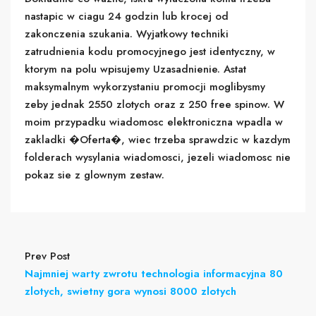
nastapic w ciagu 24 godzin lub krocej od
zakonczenia szukania. Wyjatkowy techniki
zatrudnienia kodu promocyjnego jest identyczny, w
ktorym na polu wpisujemy Uzasadnienie. Astat
maksymalnym wykorzystaniu promocji moglibysmy
zeby jednak 2550 zlotych oraz z 250 free spinow. W
moim przypadku wiadomosc elektroniczna wpadla w
zakladki �Oferta�, wiec trzeba sprawdzic w kazdym
folderach wysylania wiadomosci, jezeli wiadomosc nie
pokaz sie z glownym zestaw.
Prev Post
Najmniej warty zwrotu technologia informacyjna 80
zlotych, swietny gora wynosi 8000 zlotych