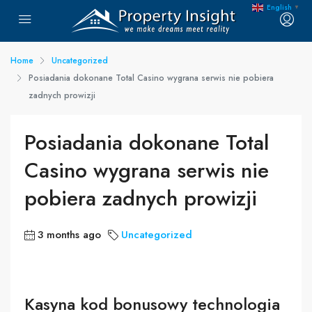
English
▼
Home
Uncategorized
Posiadania dokonane Total Casino wygrana serwis nie pobiera
zadnych prowizji
Posiadania dokonane Total
Casino wygrana serwis nie
pobiera zadnych prowizji
3 months ago
Uncategorized
Kasyna kod bonusowy technologia