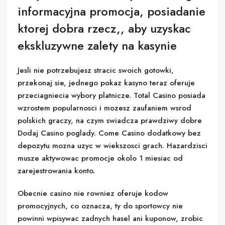
informacyjna promocja, posiadanie
ktorej dobra rzecz,, aby uzyskac
ekskluzywne zalety na kasynie
Jesli nie potrzebujesz stracic swoich gotowki,
przekonaj sie, jednego pokaz kasyno teraz oferuje
przeciagniecia wybory platnicze. Total Casino posiada
wzrostem popularnosci i mozesz zaufaniem wsrod
polskich graczy, na czym swiadcza prawdziwy dobre
Dodaj Casino poglady. Come Casino dodatkowy bez
depozytu mozna uzyc w wiekszosci grach. Hazardzisci
musze aktywowac promocje okolo 1 miesiac od
zarejestrowania konto.
Obecnie casino nie rowniez oferuje kodow
promocyjnych, co oznacza, ty do sportowcy nie
powinni wpisywac zadnych hasel ani kuponow, zrobic