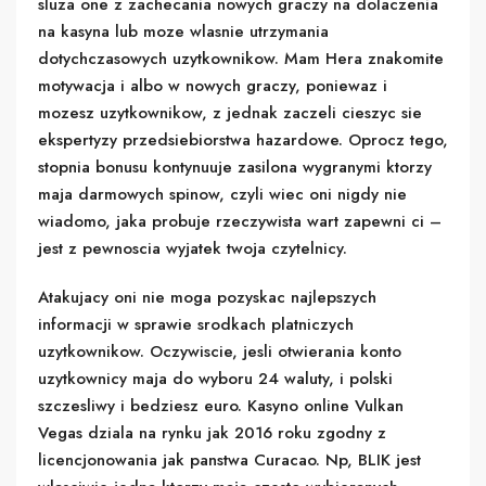
sluza one z zachecania nowych graczy na dolaczenia
na kasyna lub moze wlasnie utrzymania
dotychczasowych uzytkownikow. Mam Hera znakomite
motywacja i albo w nowych graczy, poniewaz i
mozesz uzytkownikow, z jednak zaczeli cieszyc sie
ekspertyzy przedsiebiorstwa hazardowe. Oprocz tego,
stopnia bonusu kontynuuje zasilona wygranymi ktorzy
maja darmowych spinow, czyli wiec oni nigdy nie
wiadomo, jaka probuje rzeczywista wart zapewni ci –
jest z pewnoscia wyjatek twoja czytelnicy.
Atakujacy oni nie moga pozyskac najlepszych
informacji w sprawie srodkach platniczych
uzytkownikow. Oczywiscie, jesli otwierania konto
uzytkownicy maja do wyboru 24 waluty, i polski
szczesliwy i bedziesz euro. Kasyno online Vulkan
Vegas dziala na rynku jak 2016 roku zgodny z
licencjonowania jak panstwa Curacao. Np, BLIK jest