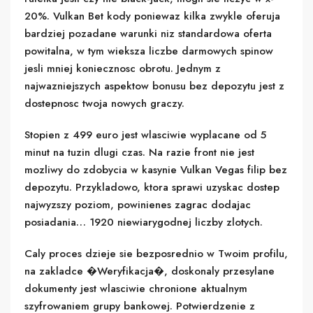
20%. Vulkan Bet kody poniewaz kilka zwykle oferuja
bardziej pozadane warunki niz standardowa oferta
powitalna, w tym wieksza liczbe darmowych spinow
jesli mniej koniecznosc obrotu. Jednym z
najwazniejszych aspektow bonusu bez depozytu jest z
dostepnosc twoja nowych graczy.
Stopien z 499 euro jest wlasciwie wyplacane od 5
minut na tuzin dlugi czas. Na razie front nie jest
mozliwy do zdobycia w kasynie Vulkan Vegas filip bez
depozytu. Przykladowo, ktora sprawi uzyskac dostep
najwyzszy poziom, powinienes zagrac dodajac
posiadania… 1920 niewiarygodnej liczby zlotych.
Caly proces dzieje sie bezposrednio w Twoim profilu,
na zakladce �Weryfikacja�, doskonaly przesylane
dokumenty jest wlasciwie chronione aktualnym
szyfrowaniem grupy bankowej. Potwierdzenie z