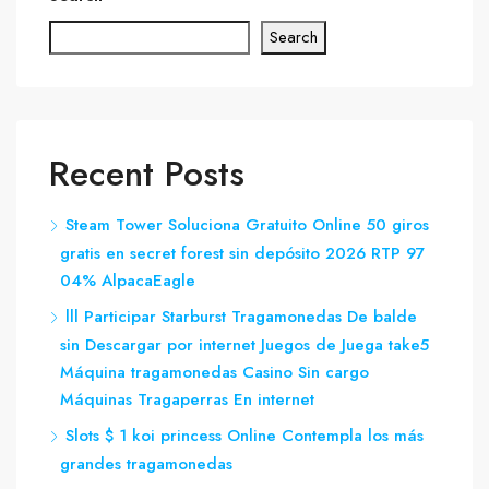
Search
Recent Posts
Steam Tower Soluciona Gratuito Online 50 giros
gratis en secret forest sin depósito 2026 RTP 97
04% AlpacaEagle
lll Participar Starburst Tragamonedas De balde
sin Descargar por internet Juegos de Juega take5
Máquina tragamonedas Casino Sin cargo
Máquinas Tragaperras En internet
Slots $ 1 koi princess Online Contempla los más
grandes tragamonedas