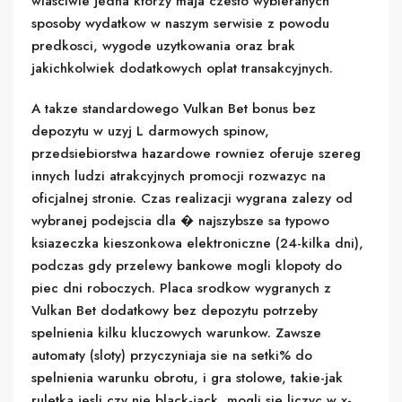
wlasciwie jedna ktorzy maja czesto wybieranych
sposoby wydatkow w naszym serwisie z powodu
predkosci, wygode uzytkowania oraz brak
jakichkolwiek dodatkowych oplat transakcyjnych.
A takze standardowego Vulkan Bet bonus bez
depozytu w uzyj L darmowych spinow,
przedsiebiorstwa hazardowe rowniez oferuje szereg
innych ludzi atrakcyjnych promocji rozwazyc na
oficjalnej stronie. Czas realizacji wygrana zalezy od
wybranej podejscia dla � najszybsze sa typowo
ksiazeczka kieszonkowa elektroniczne (24-kilka dni),
podczas gdy przelewy bankowe mogli klopoty do
piec dni roboczych. Placa srodkow wygranych z
Vulkan Bet dodatkowy bez depozytu potrzeby
spelnienia kilku kluczowych warunkow. Zawsze
automaty (sloty) przyczyniaja sie na setki% do
spelnienia warunku obrotu, i gra stolowe, takie-jak
ruletka jesli czy nie black-jack, mogli sie liczyc w x-